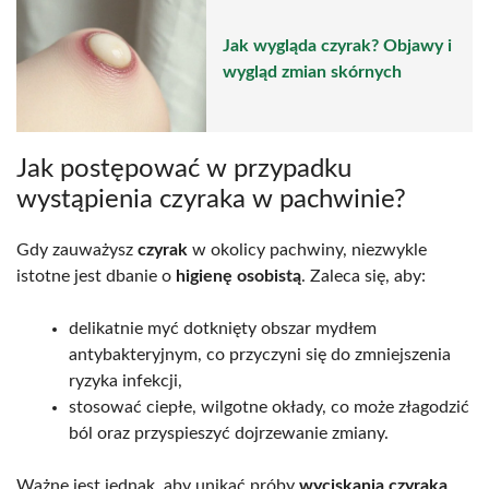
Jak wygląda czyrak? Objawy i
wygląd zmian skórnych
Jak postępować w przypadku
wystąpienia czyraka w pachwinie?
Gdy zauważysz
czyrak
w okolicy pachwiny, niezwykle
istotne jest dbanie o
higienę osobistą
. Zaleca się, aby:
delikatnie myć dotknięty obszar mydłem
antybakteryjnym, co przyczyni się do zmniejszenia
ryzyka infekcji,
stosować ciepłe, wilgotne okłady, co może złagodzić
ból oraz przyspieszyć dojrzewanie zmiany.
Ważne jest jednak, aby unikać próby
wyciskania czyraka
,