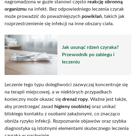
nagromadzona w guzie stanowi często
reakcję obronną
organizmu
na infekt. Bez odpowiedniego leczenia czyrak
może prowadzić do poważniejszych
powikłań
, takich jak
rozprzestrzenienie się infekcji na inne obszary ciała.
Jak usunąć rdzeń czyraka?
Przewodnik po zabiegu i
leczeniu
Leczenie tego typu dolegliwości zazwyczaj koncentruje się
na terapii miejscowej, a w niektórych przypadkach
konieczny może okazać się
drenaż ropy
. Ważne jest także,
aby przestrzegać zasad
higieny osobistej
oraz unikać
bliskiego kontaktu z osobami zakażonymi, co znacząco
obniża ryzyko infekcji. Rozpoznanie objawów oraz szybka
diagnostyka są istotnymi elementami skutecznego leczenia
czyraka w pachwinie.