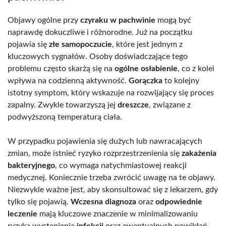
Objawy ogólne przy
czyraku w pachwinie
mogą być
naprawdę dokuczliwe i różnorodne. Już na początku
pojawia się
złe samopoczucie
, które jest jednym z
kluczowych sygnałów. Osoby doświadczające tego
problemu często skarżą się na
ogólne osłabienie
, co z kolei
wpływa na codzienną aktywność.
Gorączka
to kolejny
istotny symptom, który wskazuje na rozwijający się proces
zapalny. Zwykle towarzyszą jej
dreszcze
, związane z
podwyższoną temperaturą ciała.
W przypadku pojawienia się dużych lub nawracających
zmian, może istnieć ryzyko rozprzestrzenienia się
zakażenia
bakteryjnego
, co wymaga natychmiastowej reakcji
medycznej. Koniecznie trzeba zwrócić uwagę na te objawy.
Niezwykle ważne jest, aby skonsultować się z lekarzem, gdy
tylko się pojawią.
Wczesna diagnoza
oraz
odpowiednie
leczenie
mają kluczowe znaczenie w minimalizowaniu
ryzyka wystąpienia
infekcji
oraz ewentualnych powikłań,