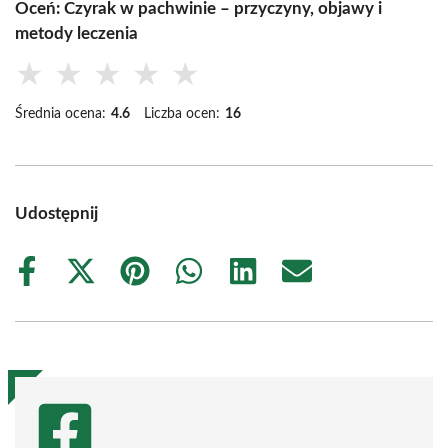
Oceń: Czyrak w pachwinie – przyczyny, objawy i
metody leczenia
★
★
★
★
★
Średnia ocena:
4.6
Liczba ocen:
16
Udostępnij
Share
Share
Share
Share
Share
Share
on
on
on
on
on
on
Facebook
X
Pinterest
WhatsApp
LinkedIn
Email
(Twitter)