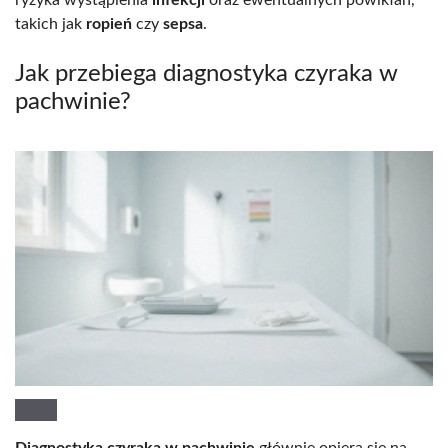
takich jak
ropień
czy
sepsa
.
Jak przebiega diagnostyka czyraka w
pachwinie?
Diagnostyka czyraka w pachwinie
głównie opiera się na