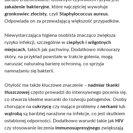
zakażenie bakteryjne
, które najczęściej wywołuje
gronkowiec złocisty
, czyli
Staphylococcus aureus
.
Odpowiada on za przeważającą większość przypadków.
Niewystarczająca higiena osobista znacząco zwiększa
ryzyko infekcji, szczególnie w
ciepłych i wilgotnych
miejscach
, takich jak pachwiny. Dodatkowo mikrourazy
skóry, na przykład powstałe w trakcie golenia, mogą
naruszać naturalną barierę ochronną, co sprzyja
namnażaniu się bakterii.
Otyłość ma także kluczowe znaczenie –
nadmiar tkanki
tłuszczowej
często prowadzi do intensywnego pocenia się,
co stwarza idealne warunki do rozwoju patogenów. Osoby
chorujące na
cukrzycę
czy mające problemy z
nerkami
lub
wątrobą
są bardziej narażone na infekcje, co jest skutkiem
osłabionej odporności. Dodatkowo warunki takie jak
HIV
czy stosowanie leczenia
immunosupresyjnego
zwiększają