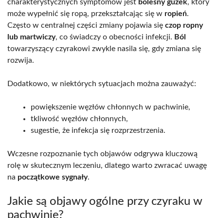
charakterystycznych symptomów jest
bolesny guzek
, który
może wypełnić się ropą, przekształcając się w
ropień
.
Często w centralnej części zmiany pojawia się
czop ropny
lub martwiczy
, co świadczy o obecności infekcji.
Ból
towarzyszący czyrakowi zwykle nasila się, gdy zmiana się
rozwija.
Dodatkowo, w niektórych sytuacjach można zauważyć:
powiększenie węzłów chłonnych w pachwinie,
tkliwość węzłów chłonnych,
sugestie, że infekcja się rozprzestrzenia.
Wczesne rozpoznanie tych objawów odgrywa kluczową
rolę w skutecznym leczeniu, dlatego warto zwracać uwagę
na
początkowe sygnały
.
Jakie są objawy ogólne przy czyraku w
pachwinie?