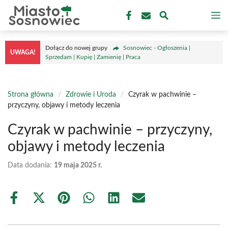
Przejdź
M
do
treści
Dołącz do nowej grupy
Sosnowiec - Ogłoszenia |
UWAGA!
Sprzedam | Kupię | Zamienię | Praca
Strona główna
/
Zdrowie i Uroda
/
Czyrak w pachwinie –
przyczyny, objawy i metody leczenia
Czyrak w pachwinie – przyczyny,
objawy i metody leczenia
Data dodania:
19 maja 2025 r.
Share
Share
Share
Share
Share
Share
on
on
on
on
on
on
Facebook
X
Pinterest
WhatsApp
LinkedIn
Email
(Twitter)