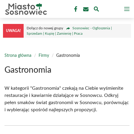
Przejdź
M
do
treści
Dołącz do nowej grupy
Sosnowiec - Ogłoszenia |
UWAGA!
Sprzedam | Kupię | Zamienię | Praca
Strona główna
/
Firmy
/
Gastronomia
Gastronomia
W kategorii "Gastronomia" czekają na Ciebie wyśmienite
restauracje i kawiarnie działające w Sosnowcu. Odkryj
pełen smaków świat gastronomii w Sosnowcu, porównując
i wybierając spośród najlepszych propozycji.