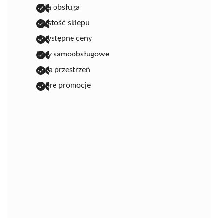
miła obsługa
czystość sklepu
przystępne ceny
kasy samoobsługowe
duża przestrzeń
dobre promocje