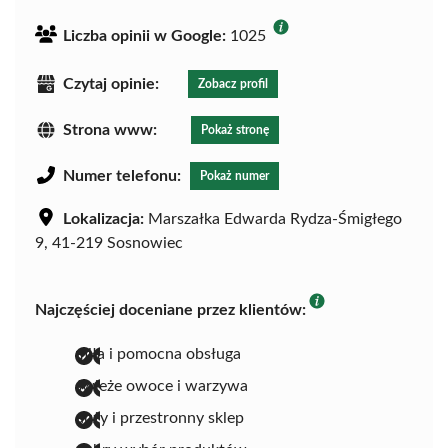
Liczba opinii w Google:
1025
Czytaj opinie:
Zobacz profil
Strona www:
Pokaż stronę
Numer telefonu:
Pokaż numer
Lokalizacja:
Marszałka Edwarda Rydza-Śmigłego
9, 41-219 Sosnowiec
Najczęściej doceniane przez klientów:
miła i pomocna obsługa
świeże owoce i warzywa
duży i przestronny sklep