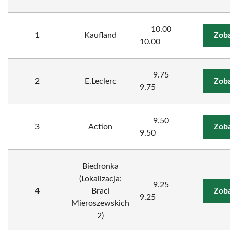
10.00
1
Kaufland
Zoba
10.00
9.75
2
E.Leclerc
Zoba
9.75
9.50
3
Action
Zoba
9.50
Biedronka
(Lokalizacja:
9.25
4
Braci
Zoba
9.25
Mieroszewskich
2)