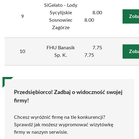
SiGelato - Lody
Sycylijskie
8.00
9
Zoba
Sosnowiec
8.00
Zagórze
FHU Banasik
7.75
10
Zoba
Sp. K.
7.75
Przedsiębiorco! Zadbaj o widoczność swojej
firmy!
Chcesz wyróżnić firmę na tle konkurencji?
Sprawdź jak możesz wypromować wizytówkę
firmy w naszym serwisie.