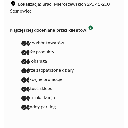
Lokalizacja:
Braci Mieroszewskich 2A, 41-200
Sosnowiec
Najczęściej doceniane przez klientów:
duży wybór towarów
świeże produkty
miła obsługa
dobrze zaopatrzone działy
atrakcyjne promocje
czystość sklepu
dobra lokalizacja
wygodny parking