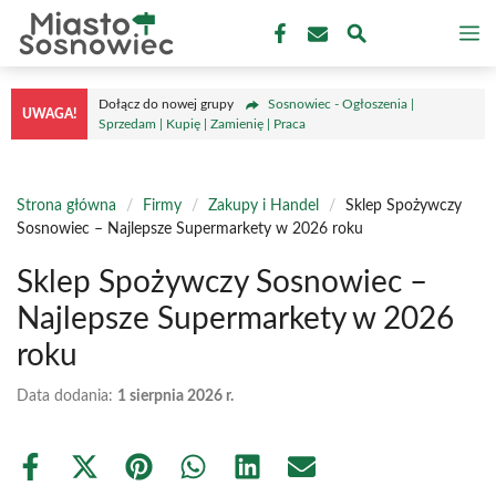
Przejdź
M
do
treści
Dołącz do nowej grupy
Sosnowiec - Ogłoszenia |
UWAGA!
Sprzedam | Kupię | Zamienię | Praca
Strona główna
/
Firmy
/
Zakupy i Handel
/
Sklep Spożywczy
Sosnowiec – Najlepsze Supermarkety w 2026 roku
Sklep Spożywczy Sosnowiec –
Najlepsze Supermarkety w 2026
roku
Data dodania:
1 sierpnia 2026 r.
Share
Share
Share
Share
Share
Share
on
on
on
on
on
on