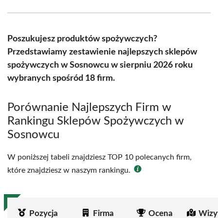
Facebook
X
Pinterest
WhatsApp
LinkedIn
Email
(Twitter)
Poszukujesz produktów spożywczych?
Przedstawiamy zestawienie najlepszych sklepów
spożywczych w Sosnowcu w sierpniu 2026 roku
wybranych spośród 18 firm.
Porównanie Najlepszych Firm w
Rankingu Sklepów Spożywczych w
Sosnowcu
W poniższej tabeli znajdziesz TOP 10 polecanych firm,
które znajdziesz w naszym rankingu.
Pozycja
Firma
Ocena
Wizy