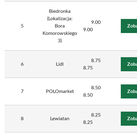
Biedronka
(Lokalizacja:
9.00
5
Bora
Zoba
9.00
Komorowskiego
3)
8.75
6
Lidl
Zoba
8.75
8.50
7
POLOmarket
Zoba
8.50
8.25
8
Lewiatan
Zoba
8.25