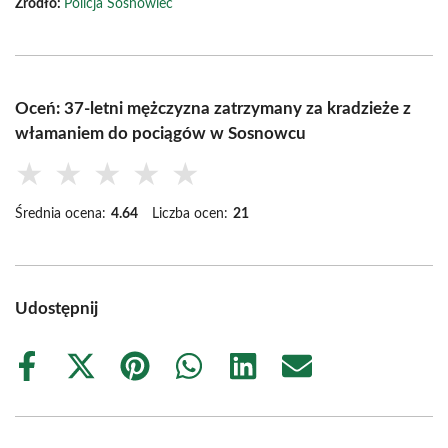
Źródło:
Policja Sosnowiec
Oceń: 37-letni mężczyzna zatrzymany za kradzieże z
włamaniem do pociągów w Sosnowcu
★
★
★
★
★
Średnia ocena:
4.64
Liczba ocen:
21
Udostępnij
Share
Share
Share
Share
Share
Share
on
on
on
on
on
on
Facebook
X
Pinterest
WhatsApp
LinkedIn
Email
(Twitter)