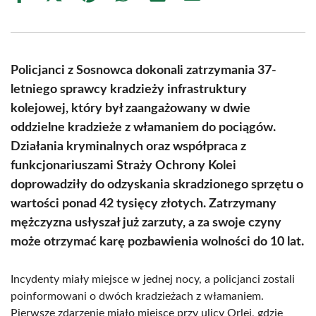
on
on
on
on
on
on
Facebook
X
Pinterest
WhatsApp
LinkedIn
Email
(Twitter)
Policjanci z Sosnowca dokonali zatrzymania 37-
letniego sprawcy kradzieży infrastruktury
kolejowej, który był zaangażowany w dwie
oddzielne kradzieże z włamaniem do pociągów.
Działania kryminalnych oraz współpraca z
funkcjonariuszami Straży Ochrony Kolei
doprowadziły do odzyskania skradzionego sprzętu o
wartości ponad 42 tysięcy złotych. Zatrzymany
mężczyzna usłyszał już zarzuty, a za swoje czyny
może otrzymać karę pozbawienia wolności do 10 lat.
Incydenty miały miejsce w jednej nocy, a policjanci zostali
poinformowani o dwóch kradzieżach z włamaniem.
Pierwsze zdarzenie miało miejsce przy ulicy Orlej, gdzie