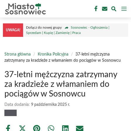
Przejdź
M
do
treści
Dołącz do nowej grupy
Sosnowiec - Ogłoszenia |
UWAGA!
Sprzedam | Kupię | Zamienię | Praca
Strona główna
/
Kronika Policyjna
/
37-letni mężczyzna
zatrzymany za kradzieże z włamaniem do pociągów w Sosnowcu
37-letni mężczyzna zatrzymany
za kradzieże z włamaniem do
pociągów w Sosnowcu
Data dodania:
9 października 2025 r.
Share
Share
Share
Share
Share
Share