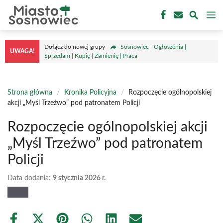
Przejdź
M
do
treści
Dołącz do nowej grupy
Sosnowiec - Ogłoszenia |
UWAGA!
Sprzedam | Kupię | Zamienię | Praca
Strona główna
/
Kronika Policyjna
/
Rozpoczęcie ogólnopolskiej
akcji „Myśl Trzeźwo” pod patronatem Policji
Rozpoczęcie ogólnopolskiej akcji
„Myśl Trzeźwo” pod patronatem
Policji
Data dodania:
9 stycznia 2026 r.
Share
Share
Share
Share
Share
Share