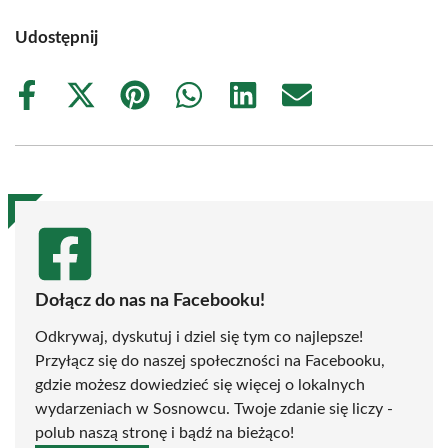
Udostępnij
Share
Share
Share
Share
Share
Share
on
on
on
on
on
on
Facebook
X
Pinterest
WhatsApp
LinkedIn
Email
(Twitter)
Dołącz do nas na Facebooku!
Odkrywaj, dyskutuj i dziel się tym co najlepsze!
Przyłącz się do naszej społeczności na Facebooku,
gdzie możesz dowiedzieć się więcej o lokalnych
wydarzeniach w Sosnowcu. Twoje zdanie się liczy -
polub naszą stronę i bądź na bieżąco!