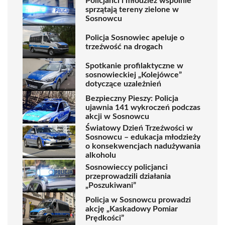
Policjanci i młodzież wspólnie
sprzątają tereny zielone w
Sosnowcu
Policja Sosnowiec apeluje o
trzeźwość na drogach
Spotkanie profilaktyczne w
sosnowieckiej „Kolejówce”
dotyczące uzależnień
Bezpieczny Pieszy: Policja
ujawnia 141 wykroczeń podczas
akcji w Sosnowcu
Światowy Dzień Trzeźwości w
Sosnowcu – edukacja młodzieży
o konsekwencjach nadużywania
alkoholu
Sosnowieccy policjanci
przeprowadzili działania
„Poszukiwani”
Policja w Sosnowcu prowadzi
akcję „Kaskadowy Pomiar
Prędkości”