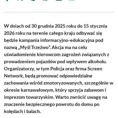
on
on
on
on
on
on
Facebook
X
Pinterest
WhatsApp
LinkedIn
Email
(Twitter)
W dniach od 30 grudnia 2025 roku do 15 stycznia
2026 roku na terenie całego kraju odbywać się
będzie kampania informacyjno-edukacyjna pod
nazwą „Myśl Trzeźwo”. Akcja ma na celu
uświadomienie kierowcom zagrożeń związanych z
prowadzeniem pojazdów pod wpływem alkoholu.
Organizatorzy, w tym Policja oraz firma Screen
Network, będą promować odpowiedzialne
zachowania wśród zmotoryzowanych, szczególnie w
okresie karnawałowym, który sprzyja zabawom i
imprezom towarzyskim. Warto zwrócić uwagę na
znaczenie bezpiecznego powrotu do domu po
kolędach i balach.