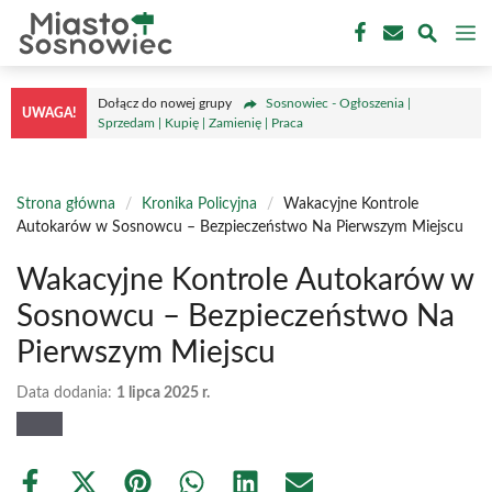
Przejdź
M
do
treści
Dołącz do nowej grupy
Sosnowiec - Ogłoszenia |
UWAGA!
Sprzedam | Kupię | Zamienię | Praca
Strona główna
/
Kronika Policyjna
/
Wakacyjne Kontrole
Autokarów w Sosnowcu – Bezpieczeństwo Na Pierwszym Miejscu
Wakacyjne Kontrole Autokarów w
Sosnowcu – Bezpieczeństwo Na
Pierwszym Miejscu
Data dodania:
1 lipca 2025 r.
Share
Share
Share
Share
Share
Share