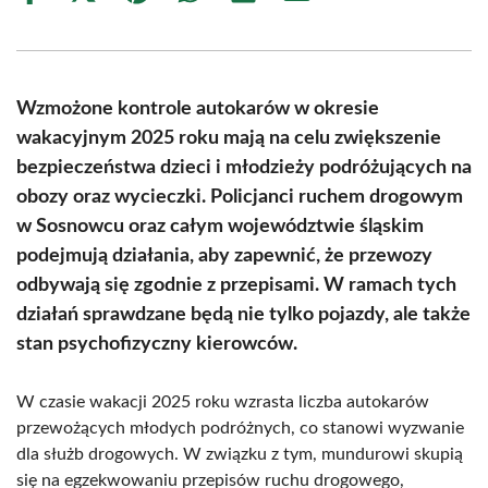
on
on
on
on
on
on
Facebook
X
Pinterest
WhatsApp
LinkedIn
Email
(Twitter)
Wzmożone kontrole autokarów w okresie
wakacyjnym 2025 roku mają na celu zwiększenie
bezpieczeństwa dzieci i młodzieży podróżujących na
obozy oraz wycieczki. Policjanci ruchem drogowym
w Sosnowcu oraz całym województwie śląskim
podejmują działania, aby zapewnić, że przewozy
odbywają się zgodnie z przepisami. W ramach tych
działań sprawdzane będą nie tylko pojazdy, ale także
stan psychofizyczny kierowców.
W czasie wakacji 2025 roku wzrasta liczba autokarów
przewożących młodych podróżnych, co stanowi wyzwanie
dla służb drogowych. W związku z tym, mundurowi skupią
się na egzekwowaniu przepisów ruchu drogowego,