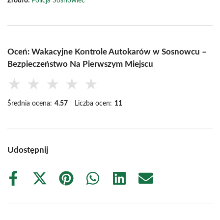
Źródło:
Policja Sosnowiec
Oceń: Wakacyjne Kontrole Autokarów w Sosnowcu –
Bezpieczeństwo Na Pierwszym Miejscu
★
★
★
★
★
Średnia ocena:
4.57
Liczba ocen:
11
Udostępnij
Share
Share
Share
Share
Share
Share
on
on
on
on
on
on
Facebook
X
Pinterest
WhatsApp
LinkedIn
Email
(Twitter)