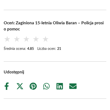
Oceń: Zaginiona 15-letnia Oliwia Baran – Policja prosi
o pomoc
★
★
★
★
★
Średnia ocena:
4.85
Liczba ocen:
21
Udostępnij
Share
Share
Share
Share
Share
Share
on
on
on
on
on
on
Facebook
X
Pinterest
WhatsApp
LinkedIn
Email
(Twitter)