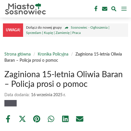
Przejdź
M
do
treści
Dołącz do nowej grupy
Sosnowiec - Ogłoszenia |
UWAGA!
Sprzedam | Kupię | Zamienię | Praca
Strona główna
/
Kronika Policyjna
/
Zaginiona 15-letnia Oliwia
Baran – Policja prosi o pomoc
Zaginiona 15-letnia Oliwia Baran
– Policja prosi o pomoc
Data dodania:
16 września 2025 r.
Share
Share
Share
Share
Share
Share
on
on
on
on
on
on
Facebook
X
Pinterest
WhatsApp
LinkedIn
Email