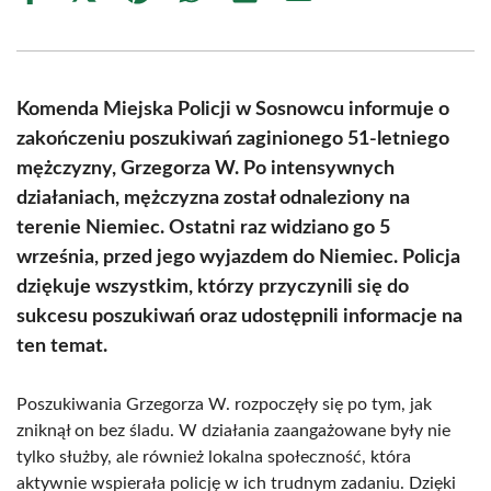
on
on
on
on
on
on
Facebook
X
Pinterest
WhatsApp
LinkedIn
Email
(Twitter)
Komenda Miejska Policji w Sosnowcu informuje o
zakończeniu poszukiwań zaginionego 51-letniego
mężczyzny, Grzegorza W. Po intensywnych
działaniach, mężczyzna został odnaleziony na
terenie Niemiec. Ostatni raz widziano go 5
września, przed jego wyjazdem do Niemiec. Policja
dziękuje wszystkim, którzy przyczynili się do
sukcesu poszukiwań oraz udostępnili informacje na
ten temat.
Poszukiwania Grzegorza W. rozpoczęły się po tym, jak
zniknął on bez śladu. W działania zaangażowane były nie
tylko służby, ale również lokalna społeczność, która
aktywnie wspierała policję w ich trudnym zadaniu. Dzięki