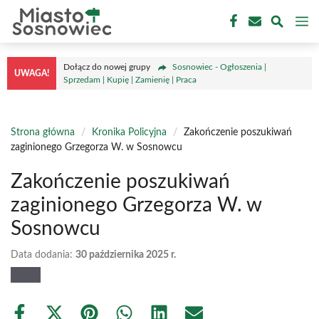
Przejdź
M
do
treści
Dołącz do nowej grupy
Sosnowiec - Ogłoszenia |
UWAGA!
Sprzedam | Kupię | Zamienię | Praca
Strona główna
/
Kronika Policyjna
/
Zakończenie poszukiwań
zaginionego Grzegorza W. w Sosnowcu
Zakończenie poszukiwań
zaginionego Grzegorza W. w
Sosnowcu
Data dodania:
30 października 2025 r.
Share
Share
Share
Share
Share
Share