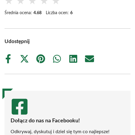
★
★
★
★
★
Średnia ocena:
4.68
Liczba ocen:
6
Udostępnij
Share
Share
Share
Share
Share
Share
on
on
on
on
on
on
Facebook
X
Pinterest
WhatsApp
LinkedIn
Email
(Twitter)
Dołącz do nas na Facebooku!
Odkrywaj, dyskutuj i dziel się tym co najlepsze!