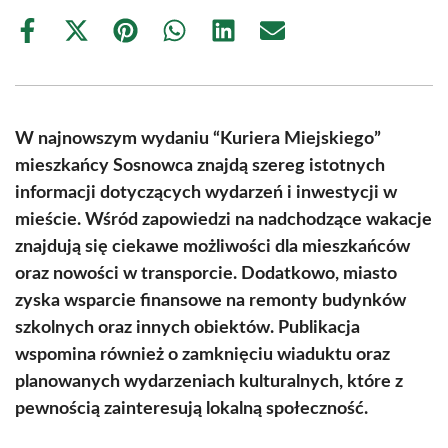
Share
Share
Share
Share
Share
Share
on
on
on
on
on
on
Facebook
X
Pinterest
WhatsApp
LinkedIn
Email
(Twitter)
W najnowszym wydaniu “Kuriera Miejskiego”
mieszkańcy Sosnowca znajdą szereg istotnych
informacji dotyczących wydarzeń i inwestycji w
mieście. Wśród zapowiedzi na nadchodzące wakacje
znajdują się ciekawe możliwości dla mieszkańców
oraz nowości w transporcie. Dodatkowo, miasto
zyska wsparcie finansowe na remonty budynków
szkolnych oraz innych obiektów. Publikacja
wspomina również o zamknięciu wiaduktu oraz
planowanych wydarzeniach kulturalnych, które z
pewnością zainteresują lokalną społeczność.