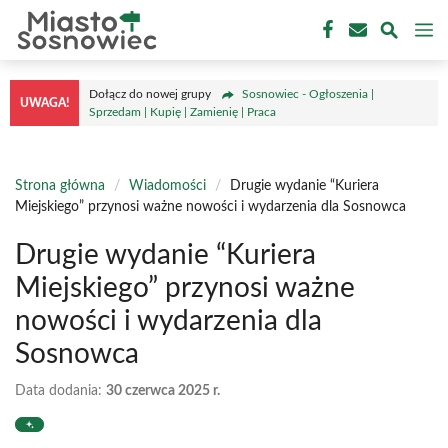
Przejdź
M
do
treści
Dołącz do nowej grupy
Sosnowiec - Ogłoszenia |
UWAGA!
Sprzedam | Kupię | Zamienię | Praca
Strona główna
/
Wiadomości
/
Drugie wydanie “Kuriera
Miejskiego” przynosi ważne nowości i wydarzenia dla Sosnowca
Drugie wydanie “Kuriera
Miejskiego” przynosi ważne
nowości i wydarzenia dla
Sosnowca
Data dodania:
30 czerwca 2025 r.