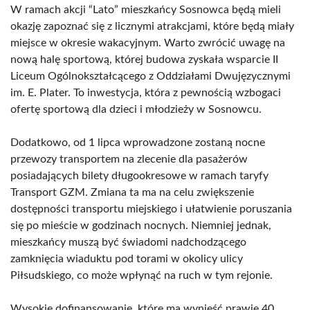
W ramach akcji “Lato” mieszkańcy Sosnowca będą mieli
okazję zapoznać się z licznymi atrakcjami, które będą miały
miejsce w okresie wakacyjnym. Warto zwrócić uwagę na
nową halę sportową, której budowa zyskała wsparcie II
Liceum Ogólnokształcącego z Oddziałami Dwujęzycznymi
im. E. Plater. To inwestycja, która z pewnością wzbogaci
ofertę sportową dla dzieci i młodzieży w Sosnowcu.
Dodatkowo, od 1 lipca wprowadzone zostaną nocne
przewozy transportem na zlecenie dla pasażerów
posiadających bilety długookresowe w ramach taryfy
Transport GZM. Zmiana ta ma na celu zwiększenie
dostępności transportu miejskiego i ułatwienie poruszania
się po mieście w godzinach nocnych. Niemniej jednak,
mieszkańcy muszą być świadomi nadchodzącego
zamknięcia wiaduktu pod torami w okolicy ulicy
Piłsudskiego, co może wpłynąć na ruch w tym rejonie.
Wysokie dofinansowanie, które ma wynieść prawie 40