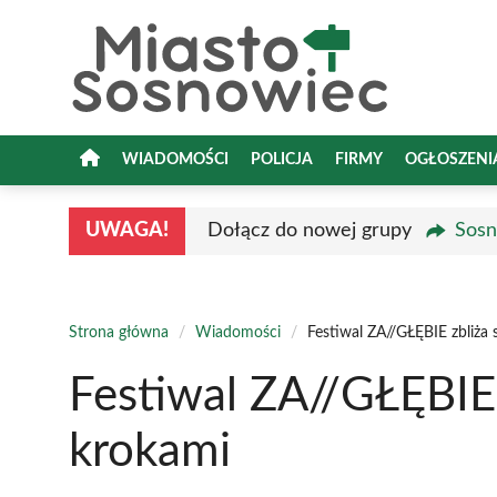
Przejdź
do
treści
WIADOMOŚCI
POLICJA
FIRMY
OGŁOSZENI
UWAGA!
Dołącz do nowej grupy
Sosn
Strona główna
/
Wiadomości
/
Festiwal ZA//GŁĘBIE zbliża 
Festiwal ZA//GŁĘBIE 
krokami