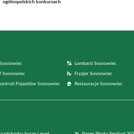
ogólnopolskich konkursach
 Sosnowiec
Lombard Sosnowiec
f Sosnowiec
Fryzjer Sosnowiec
Kontroli Pojazdów Sosnowiec
Restauracje Sosnowiec
 nadchodzą burze i grad
Paper Photo Festival 20