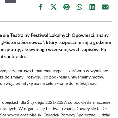
Share
Share
Share
Share
Share
Share
on
on
on
on
on
on
Facebook
X
Pinterest
WhatsApp
LinkedIn
Email
(Twitter)
e się Teatralny Festiwal Lokalnych Opowieści, znany
 „Historia Sosnowca”, który rozpocznie się o godzinie
 bezpłatny, ale wymaga wcześniejszych zapisów. Po
i spektaklu.
 Szyngiery porusza temat emancypacji, zarówno w wymiarze
ążą do zmiany i rozwoju, co podkreśla uniwersalny motyw
z swoją tematykę ma na celu skłonie do refleksji nad
opejskich dla Śląskiego 2021-2027, co podkreśla znaczenie
turalnych. W organizację festiwalu zaangażowały się także
w Sosnowcu oraz Miejski Ośrodek Pomocy Społecznej. Udział