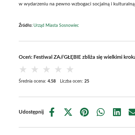
w wydarzeniu na pewno wzbogaci socjalną i kulturaln
Źródło:
Urząd Miasta Sosnowiec
Oceń: Festiwal ZA//GŁĘBIE zbliża się wielkimi krok
★
★
★
★
★
Średnia ocena:
4.58
Liczba ocen:
25
Udostępnij
Share
Share
Share
Share
Share
on
on
on
on
on
Facebook
X
Pinterest
WhatsApp
LinkedIn
(Twitter)