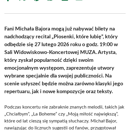
on
on
on
on
on
on
Facebook
X
Pinterest
WhatsApp
LinkedIn
Email
(Twitter)
Fani Michała Bajora mogą już nabywać bilety na
nadchodzący recital „Piosenki, które lubię”, który
odbędzie się 27 lutego 2026 roku o godz. 19:00 w
Sali Widowiskowo-Koncertowej MUZA. Artysta,
który zyskał popularność dzięki swoim
emocjonalnym występom, zaprezentuje utwory
wybrane specjalnie dla swojej publiczności. Na
scenie usłyszeć będzie można zarówno klasyki jego
repertuaru, jak i nowe kompozycje oraz teksty.
Podczas koncertu nie zabraknie znanych melodii, takich jak
„Chciałbym”, „La Boheme” czy „Moją miłość największą”,
które od lat cieszą się sympatią słuchaczy. Michał Bajor,
nawiązując do licznych sugestii od fanów, przygotował