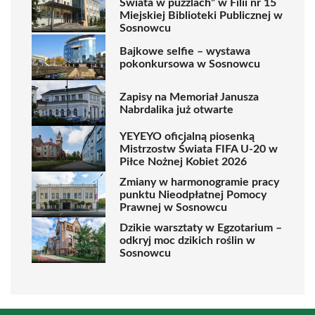
Świata w puzzlach” w Filii nr 15
Miejskiej Biblioteki Publicznej w
Sosnowcu
Bajkowe selfie – wystawa
pokonkursowa w Sosnowcu
Zapisy na Memoriał Janusza
Nabrdalika już otwarte
YEYEYO oficjalną piosenką
Mistrzostw Świata FIFA U-20 w
Piłce Nożnej Kobiet 2026
Zmiany w harmonogramie pracy
punktu Nieodpłatnej Pomocy
Prawnej w Sosnowcu
Dzikie warsztaty w Egzotarium –
odkryj moc dzikich roślin w
Sosnowcu