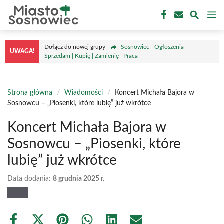
Przejdź
M
do
treści
Dołącz do nowej grupy
Sosnowiec - Ogłoszenia |
UWAGA!
Sprzedam | Kupię | Zamienię | Praca
Strona główna
/
Wiadomości
/
Koncert Michała Bajora w
Sosnowcu – „Piosenki, które lubię” już wkrótce
Koncert Michała Bajora w
Sosnowcu – „Piosenki, które
lubię” już wkrótce
Data dodania:
8 grudnia 2025 r.
Share
Share
Share
Share
Share
Share