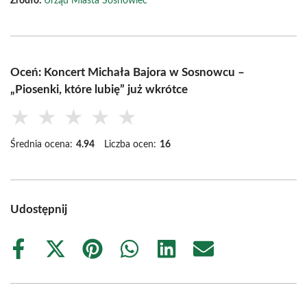
Źródło:
Urząd Miasta Sosnowiec
Oceń: Koncert Michała Bajora w Sosnowcu –
„Piosenki, które lubię” już wkrótce
★
★
★
★
★
Średnia ocena:
4.94
Liczba ocen:
16
Udostępnij
Share
Share
Share
Share
Share
Share
on
on
on
on
on
on
Facebook
X
Pinterest
WhatsApp
LinkedIn
Email
(Twitter)