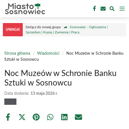
Przejdź
M
do
treści
Dołącz do nowej grupy
Sosnowiec - Ogłoszenia |
UWAGA!
Sprzedam | Kupię | Zamienię | Praca
Strona główna
/
Wiadomości
/
Noc Muzeów w Schronie Banku
Sztuki w Sosnowcu
Noc Muzeów w Schronie Banku
Sztuki w Sosnowcu
Data dodania:
13 maja 2026 r.
Share
Share
Share
Share
Share
Share
on
on
on
on
on
on
Facebook
X
Pinterest
WhatsApp
LinkedIn
Email