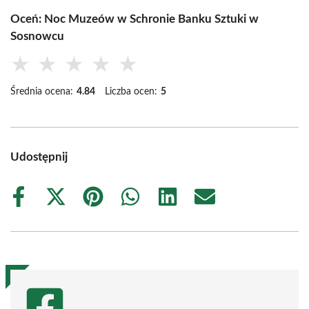
Oceń: Noc Muzeów w Schronie Banku Sztuki w
Sosnowcu
★
★
★
★
★
Średnia ocena:
4.84
Liczba ocen:
5
Udostępnij
Share
Share
Share
Share
Share
Share
on
on
on
on
on
on
Facebook
X
Pinterest
WhatsApp
LinkedIn
Email
(Twitter)