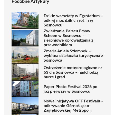
Podobne Artykuły
Dzikie warsztaty w Egzotarium –
odkryj moc dzikich roślin w
Sosnowcu
Zwiedzanie Pałacu Emmy
Schoen w Sosnowcu –
sierpniowe oprowadzania z
przewodnikiem
Zmarła Aniela Szlompek –
wybitna działaczka turystyczna z
Sosnowca
Ostrzeżenie meteorologiczne nr
63 dla Sosnowca – nadchodzą
burze i grad
Paper Photo Festival 2026 po
raz pierwszy w Sosnowcu
Nowa inicjatywa OFF Festivalu –
odkrywanie Górnośląsko-
Zagłębiowskiej Metropolii