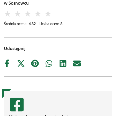
w Sosnowcu
★
★
★
★
★
Średnia ocena:
4.82
Liczba ocen:
8
Udostępnij
Share
Share
Share
Share
Share
Share
on
on
on
on
on
on
Facebook
X
Pinterest
WhatsApp
LinkedIn
Email
(Twitter)