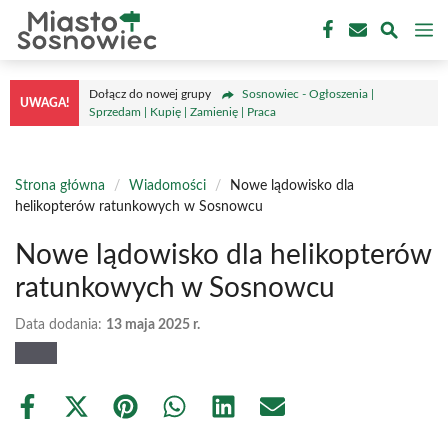
Przejdź
M
do
treści
Dołącz do nowej grupy
Sosnowiec - Ogłoszenia |
UWAGA!
Sprzedam | Kupię | Zamienię | Praca
Strona główna
/
Wiadomości
/
Nowe lądowisko dla
helikopterów ratunkowych w Sosnowcu
Nowe lądowisko dla helikopterów
ratunkowych w Sosnowcu
Data dodania:
13 maja 2025 r.
Share
Share
Share
Share
Share
Share
on
on
on
on
on
on
Facebook
X
Pinterest
WhatsApp
LinkedIn
Email