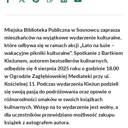
Share
Share
Share
Share
Share
Share
on
on
on
on
on
on
Facebook
X
Pinterest
WhatsApp
LinkedIn
Email
(Twitter)
Miejska Biblioteka Publiczna w Sosnowcu zaprasza
mieszkańców na wyjątkowe wydarzenie kulturalne,
które odbywa się w ramach akcji „Lato na luzie –
wakacyjne pikniki kulturalne”. Spotkanie z Bartkiem
Kieżunem, autorem bestsellerów kulinarnych,
odbędzie się 4 sierpnia 2025 roku o godzinie 18.00
w Ogrodzie Zagłębiowskiej Mediateki przy ul.
Kościelnej 11. Podczas wydarzenia Kieżun podzieli
się swoją pasją do podróżowania oraz opowie o
różnorodności smaków w swoich książkach
kulinarnych. Wstęp na to wydarzenie jest wolny, a
dla uczestników przewidziano możliwość zakupu
książek z autografem autora.