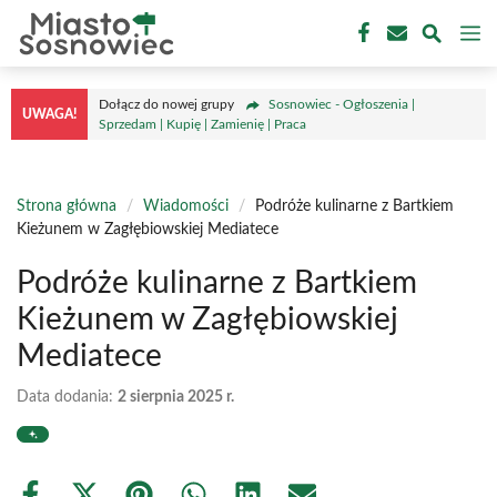
Przejdź
M
do
treści
Dołącz do nowej grupy
Sosnowiec - Ogłoszenia |
UWAGA!
Sprzedam | Kupię | Zamienię | Praca
Strona główna
/
Wiadomości
/
Podróże kulinarne z Bartkiem
Kieżunem w Zagłębiowskiej Mediatece
Podróże kulinarne z Bartkiem
Kieżunem w Zagłębiowskiej
Mediatece
Data dodania:
2 sierpnia 2025 r.