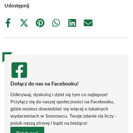
Udostępnij
Share
Share
Share
Share
Share
Share
on
on
on
on
on
on
Facebook
X
Pinterest
WhatsApp
LinkedIn
Email
(Twitter)
Dołącz do nas na Facebooku!
Odkrywaj, dyskutuj i dziel się tym co najlepsze!
Przyłącz się do naszej społeczności na Facebooku,
gdzie możesz dowiedzieć się więcej o lokalnych
wydarzeniach w Sosnowcu. Twoje zdanie się liczy -
polub naszą stronę i bądź na bieżąco!