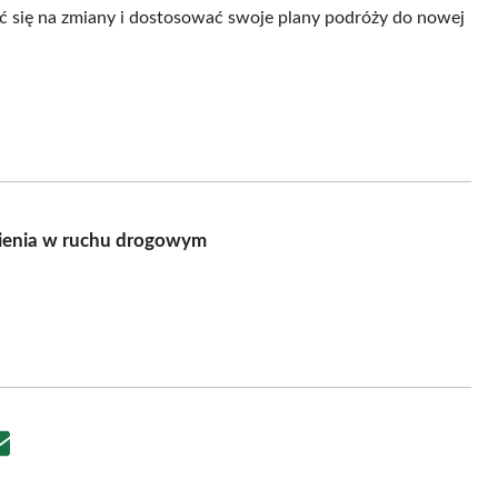
 się na zmiany i dostosować swoje plany podróży do nowej
nienia w ruchu drogowym
Share
on
Email