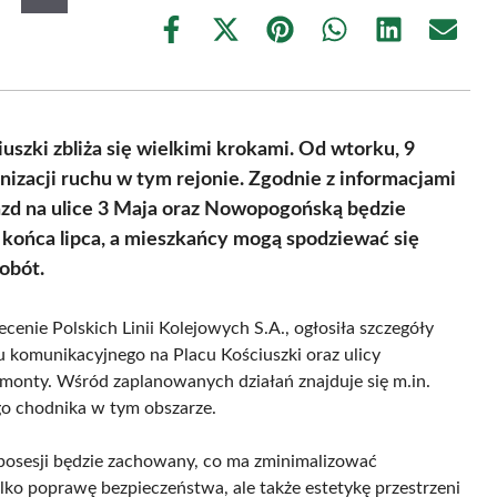
Share
Share
Share
Share
Share
Share
on
on
on
on
on
on
Facebook
X
Pinterest
WhatsApp
LinkedIn
Email
(Twitter)
uszki zbliża się wielkimi krokami. Od wtorku, 9
izacji ruchu w tym rejonie. Zgodnie z informacjami
zd na ulice 3 Maja oraz Nowopogońską będzie
 końca lipca, a mieszkańcy mogą spodziewać się
obót.
cenie Polskich Linii Kolejowych S.A., ogłosiła szczegóły
komunikacyjnego na Placu Kościuszki oraz ulicy
onty. Wśród zaplanowanych działań znajduje się m.in.
go chodnika w tym obszarze.
posesji będzie zachowany, co ma zminimalizować
ylko poprawę bezpieczeństwa, ale także estetykę przestrzeni