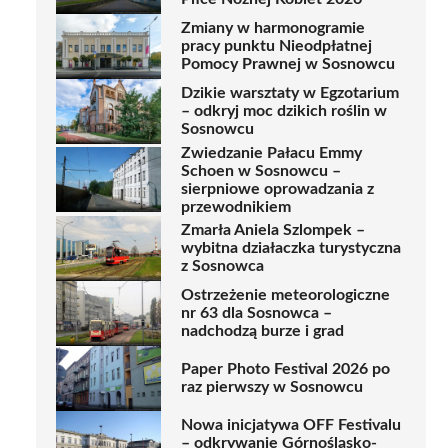
Zmiany w harmonogramie
pracy punktu Nieodpłatnej
Pomocy Prawnej w Sosnowcu
Dzikie warsztaty w Egzotarium
– odkryj moc dzikich roślin w
Sosnowcu
Zwiedzanie Pałacu Emmy
Schoen w Sosnowcu –
sierpniowe oprowadzania z
przewodnikiem
Zmarła Aniela Szlompek –
wybitna działaczka turystyczna
z Sosnowca
Ostrzeżenie meteorologiczne
nr 63 dla Sosnowca –
nadchodzą burze i grad
Paper Photo Festival 2026 po
raz pierwszy w Sosnowcu
Nowa inicjatywa OFF Festivalu
– odkrywanie Górnośląsko-