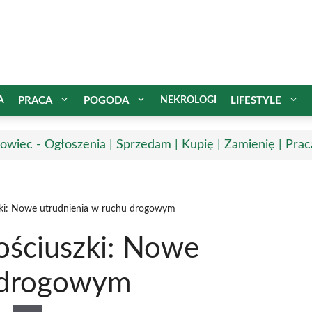
A
PRACA
POGODA
NEKROLOGI
LIFESTYLE
owiec - Ogłoszenia | Sprzedam | Kupię | Zamienię | Prac
ki: Nowe utrudnienia w ruchu drogowym
ościuszki: Nowe
u drogowym