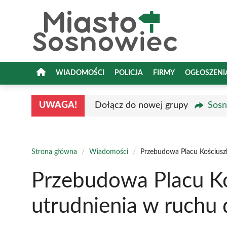
Przejdź
do
treści
WIADOMOŚCI
POLICJA
FIRMY
OGŁOSZENI
UWAGA!
Dołącz do nowej grupy
Sosn
Strona główna
/
Wiadomości
/
Przebudowa Placu Kościusz
Przebudowa Placu K
utrudnienia w ruch