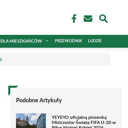
DLA MIESZKAŃCÓW
PRZEWODNIK
LUDZIE
a
Podobne Artykuły
YEYEYO oficjalną piosenką
Mistrzostw Świata FIFA U-20 w
Piłce Nożnej Kobiet 2026