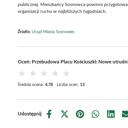
publicznej. Mieszkańcy Sosnowca powinni przygotować
organizacji ruchu w najbliższych tygodniach.
Źródło:
Urząd Miasta Sosnowiec
Oceń: Przebudowa Placu Kościuszki: Nowe utrud
★
★
★
★
★
Średnia ocena:
4.78
Liczba ocen:
13
Udostępnij
Share
Share
Share
Share
Share
on
on
on
on
on
Facebook
X
Pinterest
WhatsApp
LinkedIn