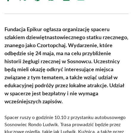
on
on
on
on
on
on
Facebook
X
Pinterest
WhatsApp
LinkedIn
Email
(Twitter)
Fundacja Epikur ogłasza organizację spaceru
szlakiem dziewiętnastowiecznego statku rzecznego,
znanego jako Czortopchaj. Wydarzenie, które
odbędzie się 24 maja, ma na celu przybliżenie
historii żeglugi rzecznej w Sosnowcu. Uczestnicy
będą mieli okazję odkryć interesujące miejsca
związane z tym tematem, a także wziąć udział w
edukacyjnej podróży przez lokalne atrakcje. Udział
w spacerze jest bezpłatny i nie wymaga
wcześniejszych zapisów.
Spacer ruszy o godzinie 10.10 z przystanku autobusowego
Sosnowiec Rondo Ludwik. Trasa prowadzić będzie przez
kluczowe osiedla, takie jak Ludwik, Kuźnica, a także przez