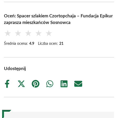
Oceń: Spacer szlakiem Czortopchaja – Fundacja Epikur
zaprasza mieszkańców Sosnowca
★
★
★
★
★
Średnia ocena:
4.9
Liczba ocen:
21
Udostępnij
Share
Share
Share
Share
Share
Share
on
on
on
on
on
on
Facebook
X
Pinterest
WhatsApp
LinkedIn
Email
(Twitter)