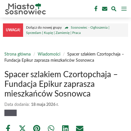
Przejdź
M
do
treści
Dołącz do nowej grupy
Sosnowiec - Ogłoszenia |
UWAGA!
Sprzedam | Kupię | Zamienię | Praca
Strona główna
/
Wiadomości
/
Spacer szlakiem Czortopchaja –
Fundacja Epikur zaprasza mieszkańców Sosnowca
Spacer szlakiem Czortopchaja –
Fundacja Epikur zaprasza
mieszkańców Sosnowca
Data dodania:
18 maja 2026 r.
Share
Share
Share
Share
Share
Share