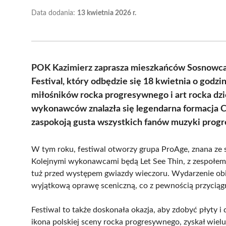
Data dodania:
13 kwietnia 2026 r.
POK Kazimierz zaprasza mieszkańców Sosnowca 
Festival, który odbędzie się 18 kwietnia o godzin
miłośników rocka progresywnego i art rocka dz
wykonawców znalazła się legendarna formacja Co
zaspokoją gusta wszystkich fanów muzyki progr
W tym roku, festiwal otworzy grupa ProAge, znana ze sw
Kolejnymi wykonawcami będą Let See Thin, z zespołem
tuż przed występem gwiazdy wieczoru. Wydarzenie ob
wyjątkową oprawę sceniczną, co z pewnością przyciąg
Festiwal to także doskonała okazja, aby zdobyć płyty i
ikona polskiej sceny rocka progresywnego, zyskał wi