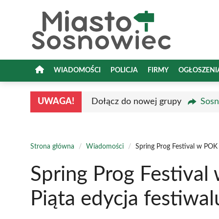
Przejdź
do
treści
WIADOMOŚCI
POLICJA
FIRMY
OGŁOSZENI
UWAGA!
Dołącz do nowej grupy
Sosn
Strona główna
/
Wiadomości
/
Spring Prog Festival w POK
Spring Prog Festival
Piąta edycja festiwa