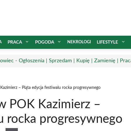
A
PRACA
POGODA
NEKROLOGI
LIFESTYLE
owiec - Ogłoszenia | Sprzedam | Kupię | Zamienię | Prac
 Kazimierz – Piąta edycja festiwalu rocka progresywnego
 w POK Kazimierz –
lu rocka progresywnego