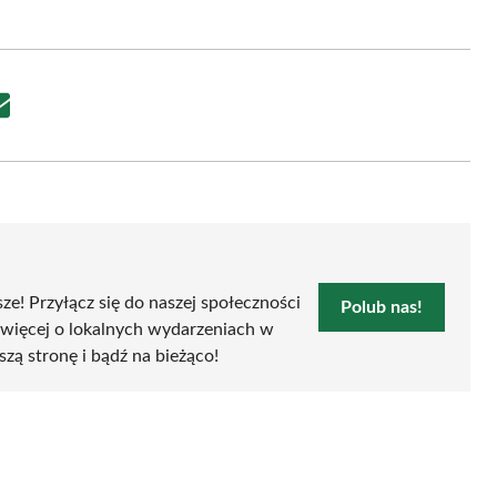
Share
on
Email
sze! Przyłącz się do naszej społeczności
Polub nas!
 więcej o lokalnych wydarzeniach w
szą stronę i bądź na bieżąco!