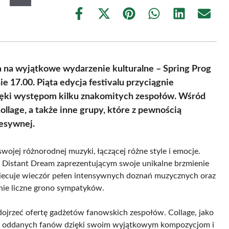
Share
Share
Share
Share
Share
Share
on
on
on
on
on
on
Facebook
X
Pinterest
WhatsApp
LinkedIn
Email
(Twitter)
na wyjątkowe wydarzenie kulturalne – Spring Prog
ie 17.00. Piąta edycja festivalu przyciągnie
ięki występom kilku znakomitych zespołów. Wśród
llage, a także inne grupy, które z pewnością
esywnej.
ojej różnorodnej muzyki, łączącej różne style i emocje.
 Distant Dream zaprezentującym swoje unikalne brzmienie
iecuje wieczór pełen intensywnych doznań muzycznych oraz
nie liczne grono sympatyków.
 dojrzeć ofertę gadżetów fanowskich zespołów. Collage, jako
elu oddanych fanów dzięki swoim wyjątkowym kompozycjom i