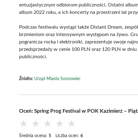
entuzjastycznym odbiorom publiczności. Ostatni album 
album 2022 roku, a ich koncerty na przestrzeni lat prz
Podczas festiwalu wystąpi także Distant Dream, zespół
brzmieniom oraz intensywnym występom na żywo. Grupa
pogranicza rocka i elektroniki, zaprezentuje swoje na
przedsprzedaży w cenie 100 PLN oraz 120 PLN w dniu k
publiczności.
Źródło:
Urząd Miasta Sosnowiec
Oceń: Spring Prog Festival w POK Kazimierz – Pią
★
★
★
★
★
Średnia ocena:
5
Liczba ocen:
6