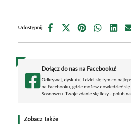
Udostępnij
Share
Share
Share
Share
Share
on
on
on
on
on
Facebook
X
Pinterest
WhatsApp
LinkedIn
(Twitter)
Dołącz do nas na Facebooku!
Odkrywaj, dyskutuj i dziel się tym co najlep
na Facebooku, gdzie możesz dowiedzieć się
Sosnowcu. Twoje zdanie się liczy - polub na
Zobacz Także