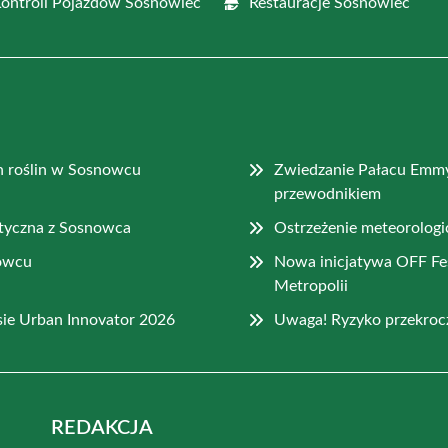
Kontroli Pojazdów Sosnowiec
Restauracje Sosnowiec
ch roślin w Sosnowcu
Zwiedzanie Pałacu Emm
przewodnikiem
styczna z Sosnowca
Ostrzeżenie meteorologi
nowcu
Nowa inicjatywa OFF Fe
Metropolii
ie Urban Innovator 2026
Uwaga! Ryzyko przekroc
REDAKCJA