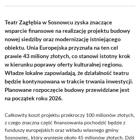
Facebook
X
Pinterest
WhatsApp
LinkedIn
Email
(Twitter)
Teatr Zagłębia w Sosnowcu zyska znaczące
wsparcie finansowe na realizację projektu budowy
nowej siedziby oraz modernizację istniejącego
obiektu. Unia Europejska przyznała na ten cel
prawie 43 miliony złotych, co stanowi istotny krok
w kierunku poprawy oferty kulturalnej regionu.
Władze lokalne zapowiadają, że działalność teatru
będzie kontynuowana w trakcie trwania inwestycji.
Planowane rozpoczęcie budowy przewidziane jest
na początek roku 2026.
Całkowity koszt projektu przekroczy 100 milionów złotych,
z czego znaczna część finansowania pochodzić będzie z
funduszy europejskich oraz wkładu własnego gminy
Sosnowiec, który wyniesie około 45 milionów złotych. Dziś