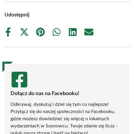
Udostępnij
Share
Share
Share
Share
Share
Share
on
on
on
on
on
on
Facebook
X
Pinterest
WhatsApp
LinkedIn
Email
(Twitter)
Dołącz do nas na Facebooku!
Odkrywaj, dyskutuj i dziel się tym co najlepsze!
Przyłącz się do naszej społeczności na Facebooku,
gdzie możesz dowiedzieć się więcej o lokalnych
wydarzeniach w Sosnowcu. Twoje zdanie się liczy -
polub naszą stronę i bądź na bieżąco!