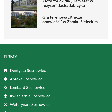
Złoty Yorick dla „Hamleta” w
reżyserii Jacka Jabrzyka
Gra terenowa „Krucze
opowieści” w Zamku Sieleckim
FIRMY
Dentysta Sosnowiec
Apteka Sosnowiec
Lombard Sosnowiec
Kwiaciarnia Sosnowiec
Weterynarz Sosnowiec