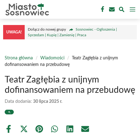
Przejdź
M
do
treści
Dołącz do nowej grupy
Sosnowiec - Ogłoszenia |
UWAGA!
Sprzedam | Kupię | Zamienię | Praca
Strona główna
/
Wiadomości
/
Teatr Zagłębia z unijnym
dofinansowaniem na przebudowę
Teatr Zagłębia z unijnym
dofinansowaniem na przebudowę
Data dodania:
30 lipca 2025 r.
Share
Share
Share
Share
Share
Share
on
on
on
on
on
on