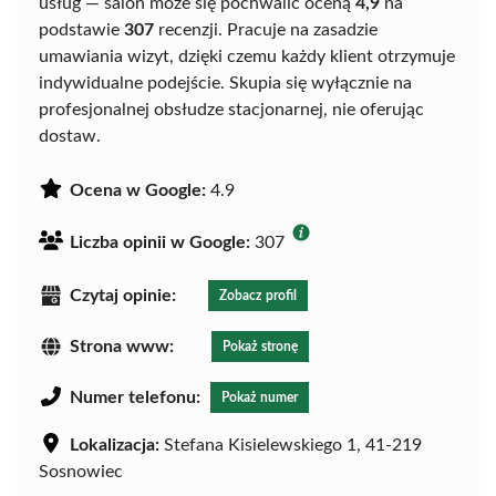
usług — salon może się pochwalić oceną
4,9
na
podstawie
307
recenzji. Pracuje na zasadzie
umawiania wizyt, dzięki czemu każdy klient otrzymuje
indywidualne podejście. Skupia się wyłącznie na
profesjonalnej obsłudze stacjonarnej, nie oferując
dostaw.
Ocena w Google:
4.9
Liczba opinii w Google:
307
Czytaj opinie:
Zobacz profil
Strona www:
Pokaż stronę
Numer telefonu:
Pokaż numer
Lokalizacja:
Stefana Kisielewskiego 1, 41-219
Sosnowiec