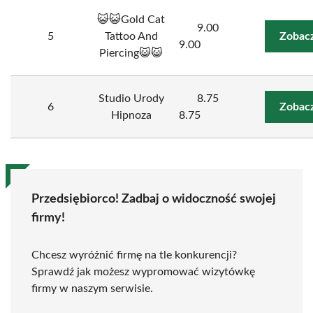
😺😺Gold Cat
9.00
5
Tattoo And
Zobacz
9.00
Piercing😺😺
Studio Urody
8.75
6
Zobacz
Hipnoza
8.75
Przedsiębiorco! Zadbaj o widoczność swojej
firmy!
Chcesz wyróżnić firmę na tle konkurencji?
Sprawdź jak możesz wypromować wizytówkę
firmy w naszym serwisie.