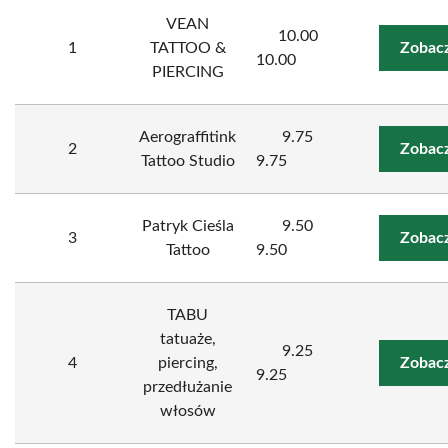
VEAN
10.00
1
TATTOO &
Zobacz
10.00
PIERCING
Aerograffitink
9.75
2
Zobacz
Tattoo Studio
9.75
Patryk Cieśla
9.50
3
Zobacz
Tattoo
9.50
TABU
tatuaże,
9.25
4
piercing,
Zobacz
9.25
przedłużanie
włosów