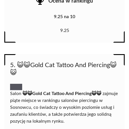
Ocena w rankingu
9.25 na 10
9.25
5. 😺😺Gold Cat Tattoo And Piercing😺
😺
Salon
😺😺Gold Cat Tattoo And Piercing😺😺
zajmuje
piąte miejsce w rankingu salonów piercingu w
Sosnowcu, co świadczy o wysokim poziomie usług i
zaufaniu klientów, a także potwierdza jego solidną
pozycję na lokalnym rynku.