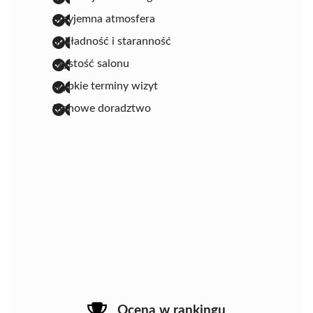
przyjemna atmosfera
dokładność i staranność
czystość salonu
szybkie terminy wizyt
fachowe doradztwo
Ocena w rankingu