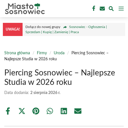
Przejdź
M
do
treści
Dołącz do nowej grupy
Sosnowiec - Ogłoszenia |
UWAGA!
Sprzedam | Kupię | Zamienię | Praca
Strona główna
/
Firmy
/
Uroda
/
Piercing Sosnowiec –
Najlepsze Studia w 2026 roku
Piercing Sosnowiec – Najlepsze
Studia w 2026 roku
Data dodania:
2 sierpnia 2026 r.
Share
Share
Share
Share
Share
Share
on
on
on
on
on
on
Facebook
X
Pinterest
WhatsApp
LinkedIn
Email
(Twitter)