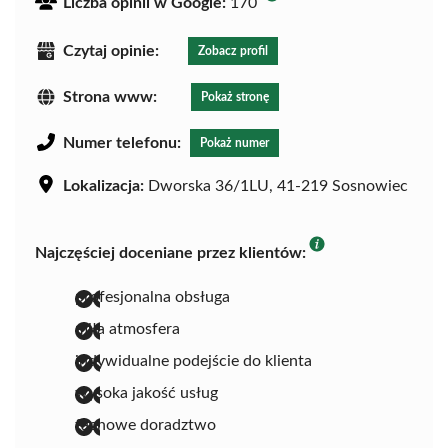
Liczba opinii w Google:
170
Czytaj opinie:
Zobacz profil
Strona www:
Pokaż stronę
Numer telefonu:
Pokaż numer
Lokalizacja:
Dworska 36/1LU, 41-219 Sosnowiec
Najczęściej doceniane przez klientów:
profesjonalna obsługa
miła atmosfera
indywidualne podejście do klienta
wysoka jakość usług
fachowe doradztwo