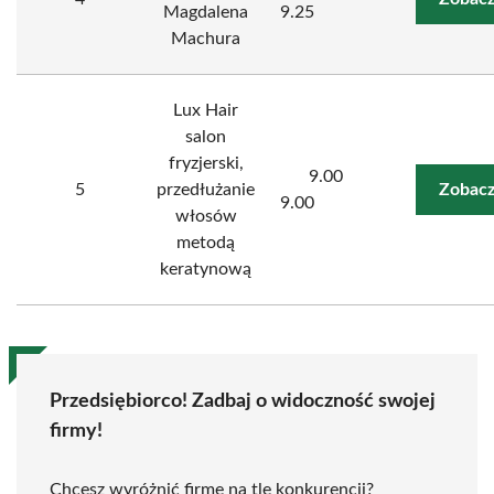
Magdalena
9.25
Machura
Lux Hair
salon
fryzjerski,
9.00
5
przedłużanie
Zobacz
9.00
włosów
metodą
keratynową
Przedsiębiorco! Zadbaj o widoczność swojej
firmy!
Chcesz wyróżnić firmę na tle konkurencji?