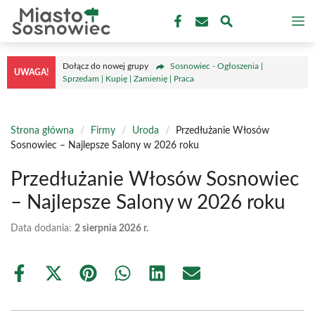
Przejdź
M
do
treści
Dołącz do nowej grupy
Sosnowiec - Ogłoszenia |
UWAGA!
Sprzedam | Kupię | Zamienię | Praca
Strona główna
/
Firmy
/
Uroda
/
Przedłużanie Włosów
Sosnowiec – Najlepsze Salony w 2026 roku
Przedłużanie Włosów Sosnowiec
– Najlepsze Salony w 2026 roku
Data dodania:
2 sierpnia 2026 r.
Share
Share
Share
Share
Share
Share
on
on
on
on
on
on
Facebook
X
Pinterest
WhatsApp
LinkedIn
Email
(Twitter)