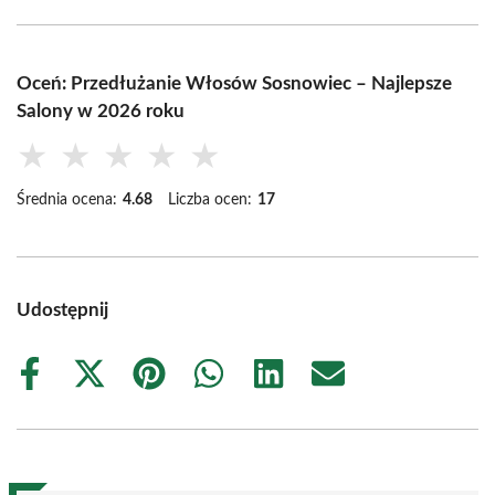
Oceń: Przedłużanie Włosów Sosnowiec – Najlepsze
Salony w 2026 roku
★
★
★
★
★
Średnia ocena:
4.68
Liczba ocen:
17
Udostępnij
Share
Share
Share
Share
Share
Share
on
on
on
on
on
on
Facebook
X
Pinterest
WhatsApp
LinkedIn
Email
(Twitter)