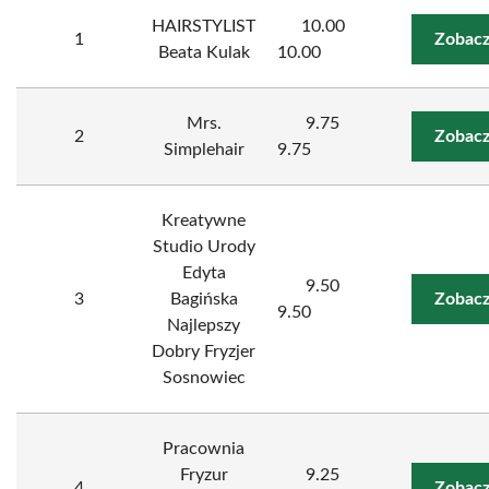
HAIRSTYLIST
10.00
1
Zobacz
Beata Kulak
10.00
Mrs.
9.75
2
Zobacz
Simplehair
9.75
Kreatywne
Studio Urody
Edyta
9.50
3
Bagińska
Zobacz
9.50
Najlepszy
Dobry Fryzjer
Sosnowiec
Pracownia
Fryzur
9.25
4
Zobacz