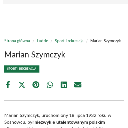
Strona główna
/
Ludzie
/
Sport i rekreacja
/
Marian Szymczyk
Marian Szymczyk
SPORT I REKREACJA
Share
Share
Share
Share
Share
Share
on
on
on
on
on
on
Facebook
X
Pinterest
WhatsApp
LinkedIn
Email
(Twitter)
Marian Szymczyk, uruchomiony 18 lipca 1932 roku w
Sosnowcu, był
niezwykle utalentowanym polskim