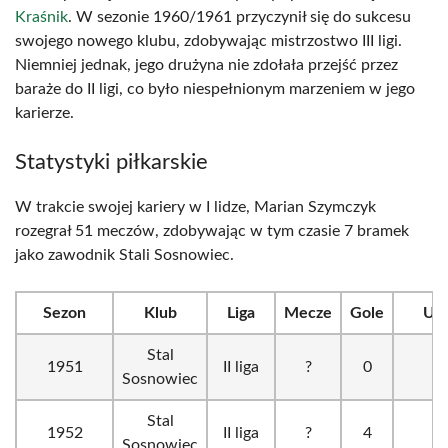
Kraśnik
. W sezonie 1960/1961 przyczynił się do sukcesu
swojego nowego klubu, zdobywając mistrzostwo III ligi.
Niemniej jednak, jego drużyna nie zdołała przejść przez
baraże do II ligi, co było niespełnionym marzeniem w jego
karierze.
Statystyki piłkarskie
W trakcie swojej kariery w I lidze, Marian Szymczyk
rozegrał 51 meczów, zdobywając w tym czasie 7 bramek
jako zawodnik Stali Sosnowiec.
Sezon
Klub
Liga
Mecze
Gole
Uw
Stal
1951
II liga
?
0
Sosnowiec
Stal
1952
II liga
?
4
Sosnowiec