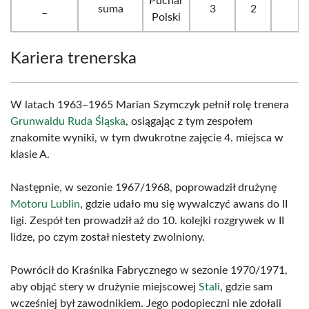
Puchar
_
suma
3
2
Polski
Kariera trenerska
W latach 1963–1965 Marian Szymczyk pełnił rolę trenera
Grunwaldu Ruda Śląska
, osiągając z tym zespołem
znakomite wyniki, w tym dwukrotne zajęcie 4. miejsca w
klasie A.
Następnie, w sezonie 1967/1968, poprowadził drużynę
Motoru Lublin
, gdzie udało mu się wywalczyć awans do II
ligi. Zespół ten prowadził aż do 10. kolejki rozgrywek w II
lidze, po czym został niestety zwolniony.
Powrócił do Kraśnika Fabrycznego w sezonie 1970/1971,
aby objąć stery w drużynie miejscowej
Stali
, gdzie sam
wcześniej był zawodnikiem. Jego podopieczni nie zdołali