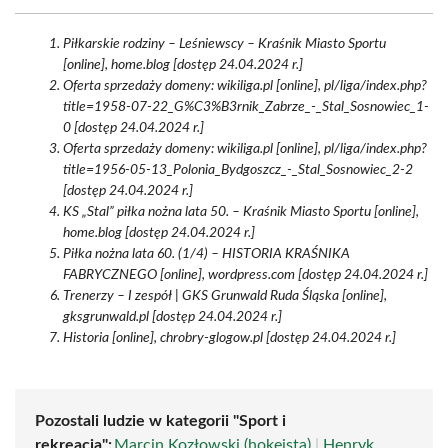
Piłkarskie rodziny – Leśniewscy – Kraśnik Miasto Sportu
[online], home.blog [dostęp 24.04.2024 r.]
Oferta sprzedaży domeny: wikiliga.pl [online], pl/liga/index.php?
title=1958-07-22_G%C3%B3rnik_Zabrze_-_Stal_Sosnowiec_1-
0 [dostęp 24.04.2024 r.]
Oferta sprzedaży domeny: wikiliga.pl [online], pl/liga/index.php?
title=1956-05-13_Polonia_Bydgoszcz_-_Stal_Sosnowiec_2-2
[dostęp 24.04.2024 r.]
KS „Stal” piłka nożna lata 50. – Kraśnik Miasto Sportu [online],
home.blog [dostęp 24.04.2024 r.]
Piłka nożna lata 60. (1/4) – HISTORIA KRAŚNIKA
FABRYCZNEGO [online], wordpress.com [dostęp 24.04.2024 r.]
Trenerzy – I zespół | GKS Grunwald Ruda Śląska [online],
gksgrunwald.pl [dostęp 24.04.2024 r.]
Historia [online], chrobry-glogow.pl [dostęp 24.04.2024 r.]
Pozostali ludzie w kategorii "Sport i
rekreacja":
Marcin Kozłowski (hokeista)
|
Henryk