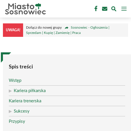
Przejdź
M
do
treści
Dołącz do nowej grupy
Sosnowiec - Ogłoszenia |
UWAGA!
Sprzedam | Kupię | Zamienię | Praca
Spis treści
Wstęp
Kariera piłkarska
Kariera trenerska
Sukcesy
Przypisy