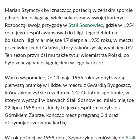
Marian Szymczyk był znaczącą postacią w żeńskim sporcie
piłkarskim, osiągając wiele sukcesów w swojej karierze.
Rozpoczął swoją przygodę w
Stali Sosnowiec
, gdzie w 1954
roku jego zespół awansował do I ligi. Jego debiut na
boiskach I ligi miał miejsce 17 sierpnia 1955 roku, w meczu
przeciwko Lechii Gdańsk, który zakończył się wynikiem 0:2.
Ten sezon przyniósł mu także tytuł wicemistrza Polski, co
było znaczącym osiągnięciem w jego karierze.
Warto wspomnieć, że 13 maja 1956 roku zdobył swoją
pierwszą bramkę w I lidze, w meczu z Gwardią Bydgoszcz,
który zakończył się rezultatem 2:2. Ostatnie spotkanie, w
którym wystąpił w barwach Stali Sosnowiec, miało miejsce
22 lipca 1958 roku, kiedy to jego zespół zmierzył się z
Górnikiem Zabrze, kończąc mecz przegraną 0:1 oraz
otrzymując czerwoną kartkę.
W rok później, w 1959 roku, Szymczyk przeniósł się do
Stali