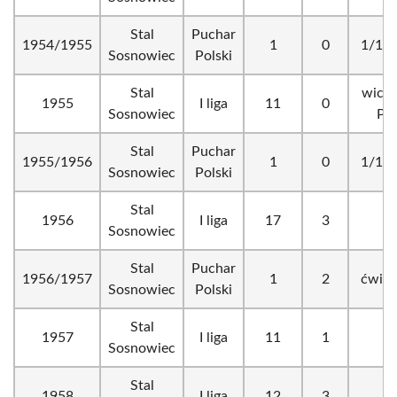
Stal
Puchar
1954/1955
1
0
1/16 
Sosnowiec
Polski
Stal
wicem
1955
I liga
11
0
Sosnowiec
Pol
Stal
Puchar
1955/1956
1
0
1/16 
Sosnowiec
Polski
Stal
1956
I liga
17
3
Sosnowiec
Stal
Puchar
1956/1957
1
2
ćwier
Sosnowiec
Polski
Stal
1957
I liga
11
1
Sosnowiec
Stal
1958
I liga
12
3