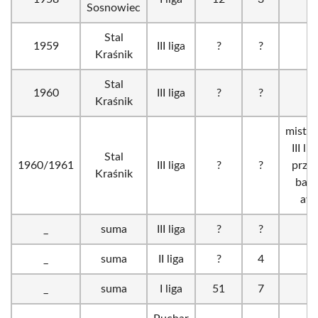
Sosnowiec
Stal
1959
III liga
?
?
Kraśnik
Stal
1960
III liga
?
?
Kraśnik
mistr
III li
Stal
1960/1961
III liga
?
?
prze
Kraśnik
bara
aw
_
suma
III liga
?
?
_
suma
II liga
?
4
_
suma
I liga
51
7