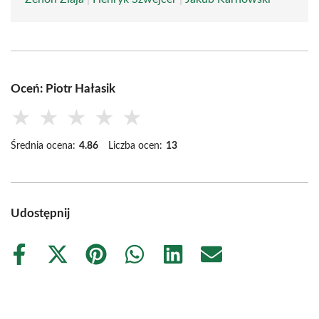
Oceń: Piotr Hałasik
★
★
★
★
★
Średnia ocena:
4.86
Liczba ocen:
13
Udostępnij
Share
Share
Share
Share
Share
Share
on
on
on
on
on
on
Facebook
X
Pinterest
WhatsApp
LinkedIn
Email
(Twitter)