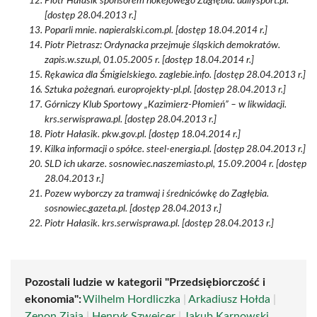
Piotr Hałasik sponsorem hokejowego Zagłębia. dailysport.pl.
[dostęp 28.04.2013 r.]
Poparli mnie. napieralski.com.pl. [dostęp 18.04.2014 r.]
Piotr Pietrasz: Ordynacka przejmuje śląskich demokratów.
zapis.w.szu.pl, 01.05.2005 r. [dostęp 18.04.2014 r.]
Rękawica dla Śmigielskiego. zaglebie.info. [dostęp 28.04.2013 r.]
Sztuka pożegnań. europrojekty-pl.pl. [dostęp 28.04.2013 r.]
Górniczy Klub Sportowy „Kazimierz-Płomień” – w likwidacji.
krs.serwisprawa.pl. [dostęp 28.04.2013 r.]
Piotr Hałasik. pkw.gov.pl. [dostęp 18.04.2014 r.]
Kilka informacji o spółce. steel-energia.pl. [dostęp 28.04.2013 r.]
SLD ich ukarze. sosnowiec.naszemiasto.pl, 15.09.2004 r. [dostęp
28.04.2013 r.]
Pozew wyborczy za tramwaj i średnicówkę do Zagłębia.
sosnowiec.gazeta.pl. [dostęp 28.04.2013 r.]
Piotr Hałasik. krs.serwisprawa.pl. [dostęp 28.04.2013 r.]
Pozostali ludzie w kategorii "Przedsiębiorczość i
ekonomia":
Wilhelm Hordliczka
|
Arkadiusz Hołda
|
Zenon Ziaja
|
Henryk Szwejcer
|
Jakub Karnowski