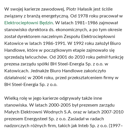
W swojej karierze zawodowej, Piotr Hałasik jest ściśle
związany z branżą energetyczną. Od 1978 roku pracował w
Elektrociepłowni Będzin
. W latach 1981–1986 zajmował
stanowisko dyrektora ds. ekonomicznych, a po tym okresie
został dyrektorem naczelnym Zespołu Elektrociepłowni
Katowice w latach 1986-1991. W 1992 roku założył Biuro
Handlowe, które w początkowym etapie zajmowało się
sprzedażą łańcuchów. Od 2001 do 2010 roku pełnił funkcję
prezesa zarządu spółki BH Steel-Energia Sp. z o.o. w
Katowicach. Jednakże Biuro Handlowe zakończyło
działalność w 2004 roku, przed przekształceniem firmy w
BH Steel-Energia Sp. z o.o.
Wielką rolę w jego karierze odgrywały także inne
stanowiska. W latach 2000-2005 był prezesem zarządu
Małych Elektrowni Wodnych S.A. oraz w latach 2007-2010
prezesem Energysteel Sp. z o.o. Zasiadał w radach
nadzorczych różnych firm, takich jak Inteb Sp. z o.o. (1997–