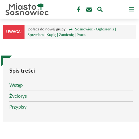
Przejdź
M
do
treści
Dołącz do nowej grupy
Sosnowiec - Ogłoszenia |
UWAGA!
Sprzedam | Kupię | Zamienię | Praca
Spis treści
Wstęp
Życiorys
Przypisy