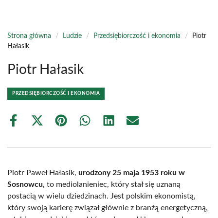
Strona główna
/
Ludzie
/
Przedsiębiorczość i ekonomia
/
Piotr
Hałasik
Piotr Hałasik
PRZEDSIĘBIORCZOŚĆ I EKONOMIA
Share
Share
Share
Share
Share
Share
on
on
on
on
on
on
Facebook
X
Pinterest
WhatsApp
LinkedIn
Email
(Twitter)
Piotr Paweł Hałasik,
urodzony 25 maja 1953 roku w
Sosnowcu
, to mediolanieniec, który stał się uznaną
postacią w wielu dziedzinach. Jest polskim ekonomistą,
który swoją karierę związał głównie z branżą energetyczną,