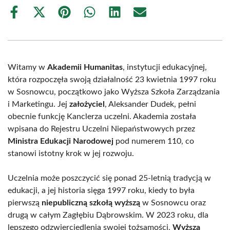
Share
Share
Share
Share
Share
Share
on
on
on
on
on
on
Facebook
X
Pinterest
WhatsApp
LinkedIn
Email
(Twitter)
Witamy w
Akademii Humanitas
, instytucji edukacyjnej,
która rozpoczęła swoją działalność 23 kwietnia 1997 roku
w Sosnowcu, początkowo jako Wyższa Szkoła Zarządzania
i Marketingu. Jej
założyciel
, Aleksander Dudek, pełni
obecnie funkcję Kanclerza uczelni. Akademia została
wpisana do Rejestru Uczelni Niepaństwowych przez
Ministra Edukacji Narodowej
pod numerem 110, co
stanowi istotny krok w jej rozwoju.
Uczelnia może poszczycić się ponad 25-letnią tradycją w
edukacji, a jej historia sięga 1997 roku, kiedy to była
pierwszą
niepubliczną szkołą wyższą
w Sosnowcu oraz
drugą w całym Zagłębiu Dąbrowskim. W 2023 roku, dla
lepszego odzwierciedlenia swojej tożsamości,
Wyższa