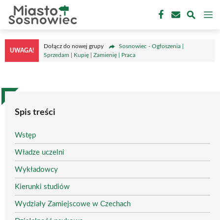
Przejdź
M
do
treści
Dołącz do nowej grupy
Sosnowiec - Ogłoszenia |
UWAGA!
Sprzedam | Kupię | Zamienię | Praca
Spis treści
Wstęp
Władze uczelni
Wykładowcy
Kierunki studiów
Wydziały Zamiejscowe w Czechach