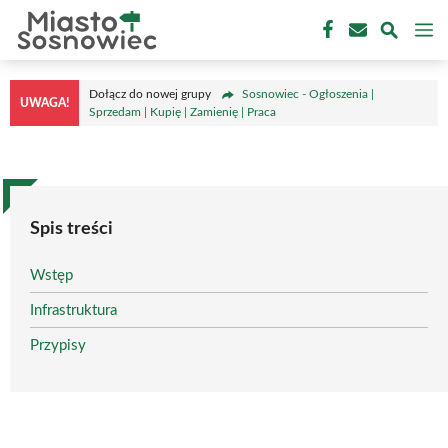
Przejdź
M
do
treści
Dołącz do nowej grupy
Sosnowiec - Ogłoszenia |
UWAGA!
Sprzedam | Kupię | Zamienię | Praca
Spis treści
Wstęp
Infrastruktura
Przypisy