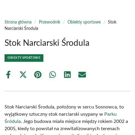
Strona główna
/
Przewodnik
/
Obiekty sportowe
/
Stok
Narciarski Środula
Stok Narciarski Środula
OBIEKTY SPORTOWE
Share
Share
Share
Share
Share
Share
on
on
on
on
on
on
Facebook
X
Pinterest
WhatsApp
LinkedIn
Email
(Twitter)
Stok Narciarski Środula, położony w sercu Sosnowca, to
wyjątkowy sztuczny stok narciarski usypany w
Parku
Śródula
. Jego budowa miała miejsce między rokiem 2002 a
2005, kiedy to powstał na zrewitalizowanych terenach