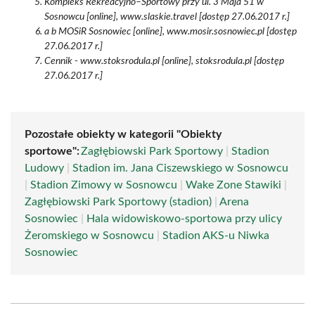
Kompleks Rekreacyjno–Sportowy przy ul. 3 Maja 51 w
Sosnowcu [online], www.slaskie.travel [dostęp 27.06.2017 r.]
a b MOSiR Sosnowiec [online], www.mosir.sosnowiec.pl [dostęp
27.06.2017 r.]
Cennik - www.stoksrodula.pl [online], stoksrodula.pl [dostęp
27.06.2017 r.]
Pozostałe obiekty w kategorii "Obiekty
sportowe":
Zagłębiowski Park Sportowy
|
Stadion
Ludowy
|
Stadion im. Jana Ciszewskiego w Sosnowcu
|
Stadion Zimowy w Sosnowcu
|
Wake Zone Stawiki
|
Zagłębiowski Park Sportowy (stadion)
|
Arena
Sosnowiec
|
Hala widowiskowo-sportowa przy ulicy
Żeromskiego w Sosnowcu
|
Stadion AKS-u Niwka
Sosnowiec