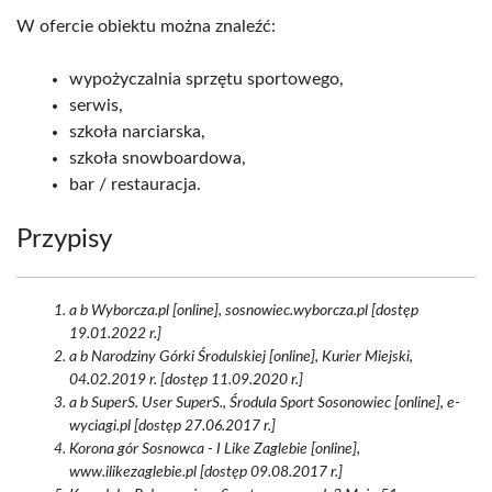
W ofercie obiektu można znaleźć:
wypożyczalnia sprzętu sportowego,
serwis,
szkoła narciarska,
szkoła snowboardowa,
bar / restauracja.
Przypisy
a b Wyborcza.pl [online], sosnowiec.wyborcza.pl [dostęp
19.01.2022 r.]
a b Narodziny Górki Środulskiej [online], Kurier Miejski,
04.02.2019 r. [dostęp 11.09.2020 r.]
a b SuperS. User SuperS., Środula Sport Sosonowiec [online], e-
wyciagi.pl [dostęp 27.06.2017 r.]
Korona gór Sosnowca - I Like Zaglebie [online],
www.ilikezaglebie.pl [dostęp 09.08.2017 r.]