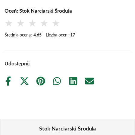
Oceń: Stok Narciarski Środula
★
★
★
★
★
Średnia ocena:
4.65
Liczba ocen:
17
Udostępnij
Share
Share
Share
Share
Share
Share
on
on
on
on
on
on
Facebook
X
Pinterest
WhatsApp
LinkedIn
Email
(Twitter)
Stok Narciarski Środula