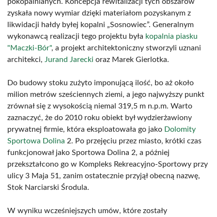
pokopalnianych. Koncepcja rewitalizacji tych obszarów
zyskała nowy wymiar dzięki materiałom pozyskanym z
likwidacji hałdy byłej kopalni „Sosnowiec”. Generalnym
wykonawcą realizacji tego projektu była
kopalnia piasku
"Maczki-Bór"
, a projekt architektoniczny stworzyli uznani
architekci,
Jurand Jarecki
oraz Marek Gierlotka.
Do budowy stoku zużyto imponującą ilość, bo aż około
milion metrów sześciennych ziemi, a jego najwyższy punkt
zrównał się z wysokością niemal 319,5 m n.p.m. Warto
zaznaczyć, że do 2010 roku obiekt był wydzierżawiony
prywatnej firmie, która eksploatowała go jako
Dolomity
Sportowa Dolina
2. Po przejęciu przez miasto, krótki czas
funkcjonował jako Sportowa Dolina 2, a później
przekształcono go w Kompleks Rekreacyjno-Sportowy przy
ulicy 3 Maja 51, zanim ostatecznie przyjął obecną nazwę,
Stok Narciarski Środula.
W wyniku wcześniejszych umów, które zostały