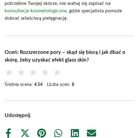
potrzebne Twojej skórze, nie wahaj się zapisać na
konsultacje kosmetologiczne
, gdzie specjalista pomoże
dobrać właściwą pielęgnację.
Oceń: Rozszerzone pory – skąd się biorą i jak dbać o
skórę, żeby uzyskać efekt glass skin?
★
★
★
★
★
Średnia ocena:
4.54
Liczba ocen:
8
Udostępnij
Share
Share
Share
Share
Share
Share