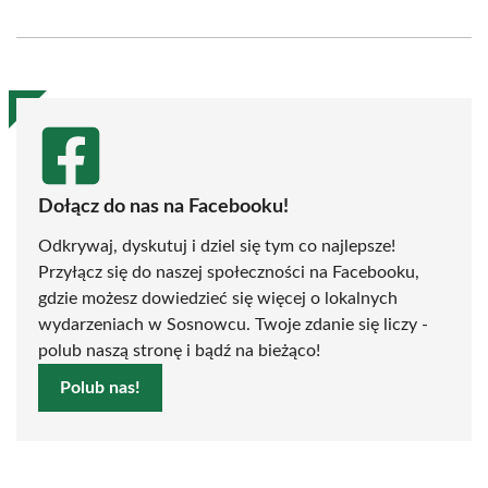
on
on
on
on
on
on
Facebook
X
Pinterest
WhatsApp
LinkedIn
Email
(Twitter)
Dołącz do nas na Facebooku!
Odkrywaj, dyskutuj i dziel się tym co najlepsze!
Przyłącz się do naszej społeczności na Facebooku,
gdzie możesz dowiedzieć się więcej o lokalnych
wydarzeniach w Sosnowcu. Twoje zdanie się liczy -
polub naszą stronę i bądź na bieżąco!
Polub nas!