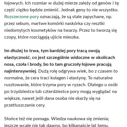
łojowych. Ich rozmiar w dużej mierze zależy od genów i tę
część ciężko będzie zmienić. Jednak geny to nie wszystko.
Rozszerzone pory
oznaczają, że są stale zapychane, np.
przez sebum, martwe komórki naskórka czy resztki
niedomytych kosmetyków na twarzy. Przez to tworzą się
czopy, które rozciągają ujście mieszka.
Im dłużej to trwa, tym bardziej pory tracą swoją
elastyczność, co jest szczególnie widoczne w okolicach
nosa, czoła i brody, bo to tam gruczoły łojowe pracują
najintensywniej
. Dużą rolę odgrywa wiek, bo z czasem to
normalne, że cera traci kolagen i elastynę. To naturalne
rusztowanie, które trzyma pory w ryzach. Dlatego u osób
po trzydziestce lub czterdziestce pory mogą wyglądać na
większe, nawet jeśli dana osoba nie skarży się na
przetłuszczanie cery.
Słońce też nie pomaga. Wiedza naukowa się zmienia;
jeszcze wcale nie tak dawno, bo kilkanaście lat temu,