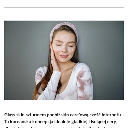
Facebook
X
Pinterest
WhatsApp
LinkedIn
Email
(Twitter)
Glass skin szturmem podbił skin care’ową część internetu.
Ta koreańska koncepcja idealnie gładkiej i lśniącej cery,