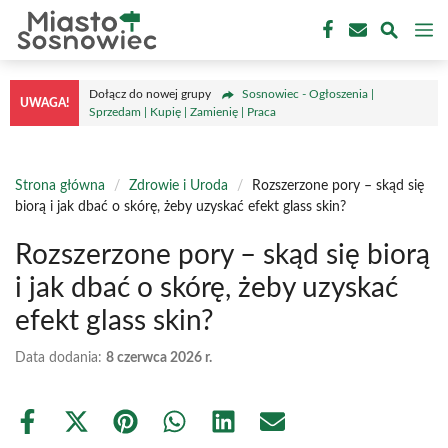
Przejdź
M
do
treści
Dołącz do nowej grupy
Sosnowiec - Ogłoszenia |
UWAGA!
Sprzedam | Kupię | Zamienię | Praca
Strona główna
/
Zdrowie i Uroda
/
Rozszerzone pory – skąd się
biorą i jak dbać o skórę, żeby uzyskać efekt glass skin?
Rozszerzone pory – skąd się biorą
i jak dbać o skórę, żeby uzyskać
efekt glass skin?
Data dodania:
8 czerwca 2026 r.
Share
Share
Share
Share
Share
Share
on
on
on
on
on
on