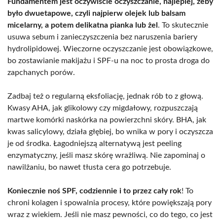
Fundamentem jest oczywiście oczyszczanie, najlepiej, żeby
było dwuetapowe, czyli najpierw olejek lub balsam
micelarny, a potem delikatna pianka lub żel
. To skutecznie
usuwa sebum i zanieczyszczenia bez naruszenia bariery
hydrolipidowej. Wieczorne oczyszczanie jest obowiązkowe,
bo zostawianie makijażu i SPF-u na noc to prosta droga do
zapchanych porów.
Zadbaj też o regularną eksfoliację, jednak rób to z głową.
Kwasy AHA, jak glikolowy czy migdałowy, rozpuszczają
martwe komórki naskórka na powierzchni skóry. BHA, jak
kwas salicylowy, działa głębiej, bo wnika w pory i oczyszcza
je od środka. Łagodniejszą alternatywą jest peeling
enzymatyczny, jeśli masz skórę wrażliwą. Nie zapominaj o
nawilżaniu, bo nawet tłusta cera go potrzebuje.
Koniecznie noś SPF, codziennie i to przez cały rok
! To
chroni kolagen i spowalnia procesy, które powiększają pory
wraz z wiekiem. Jeśli nie masz pewności, co do tego, co jest