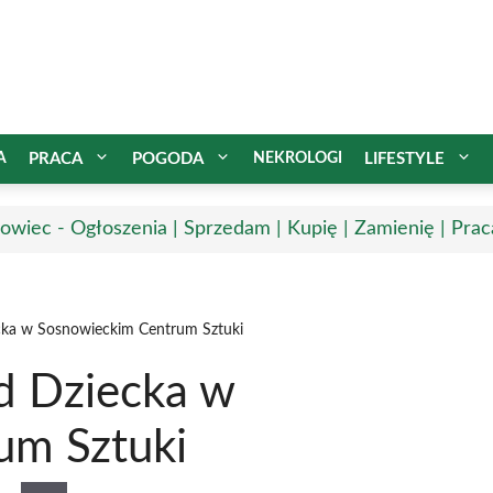
A
PRACA
POGODA
NEKROLOGI
LIFESTYLE
owiec - Ogłoszenia | Sprzedam | Kupię | Zamienię | Prac
cka w Sosnowieckim Centrum Sztuki
d Dziecka w
um Sztuki