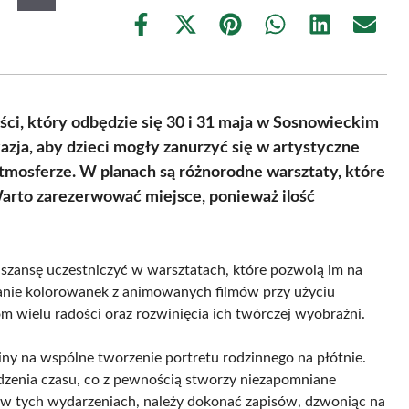
Share
Share
Share
Share
Share
Share
on
on
on
on
on
on
Facebook
X
Pinterest
WhatsApp
LinkedIn
Email
(Twitter)
ci, który odbędzie się 30 i 31 maja w Sosnowieckim
zja, aby dzieci mogły zanurzyć się w artystyczne
j atmosferze. W planach są różnorodne warsztaty, które
arto zarezerwować miejsce, ponieważ ilość
y szansę uczestniczyć w warsztatach, które pozwolą im na
anie kolorowanek z animowanych filmów przy użyciu
 wielu radości oraz rozwinięcia ich twórczej wyobraźni.
ziny na wspólne tworzenie portretu rodzinnego na płótnie.
dzenia czasu, co z pewnością stworzy niezapomniane
 w tych wydarzeniach, należy dokonać zapisów, dzwoniąc na