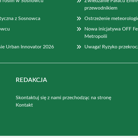
ch roślin w Sosnowcu
Zwiedzanie Pałacu Emm
przewodnikiem
styczna z Sosnowca
Ostrzeżenie meteorologi
nowcu
Nowa inicjatywa OFF Fe
Metropolii
ie Urban Innovator 2026
Uwaga! Ryzyko przekroc
REDAKCJA
Skontaktuj się z nami przechodząc na stronę
Kontakt