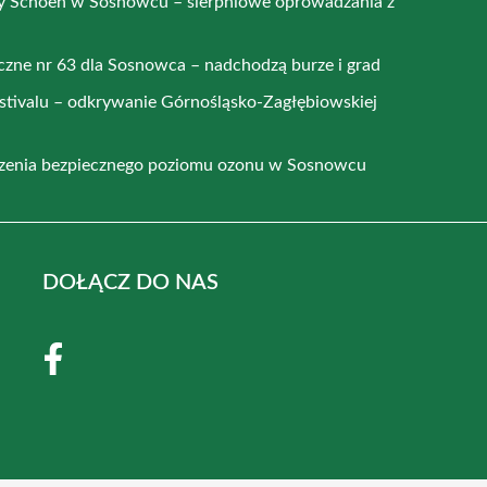
y Schoen w Sosnowcu – sierpniowe oprowadzania z
czne nr 63 dla Sosnowca – nadchodzą burze i grad
stivalu – odkrywanie Górnośląsko-Zagłębiowskiej
zenia bezpiecznego poziomu ozonu w Sosnowcu
DOŁĄCZ DO NAS