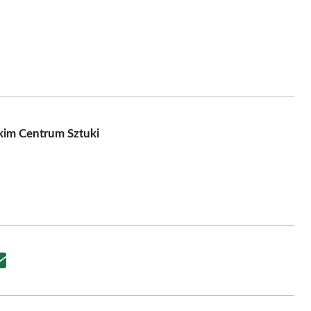
kim Centrum Sztuki
Share
on
Email