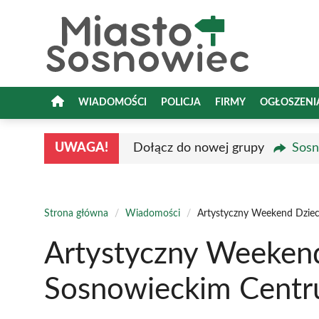
Przejdź
do
treści
WIADOMOŚCI
POLICJA
FIRMY
OGŁOSZENI
UWAGA!
Dołącz do nowej grupy
Sosn
Strona główna
/
Wiadomości
/
Artystyczny Weekend Dzie
Artystyczny Weeken
Sosnowieckim Centr