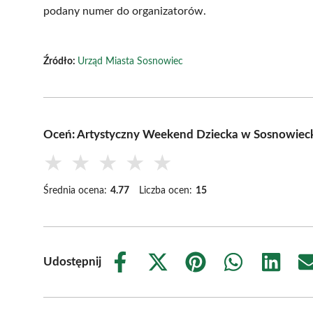
podany numer do organizatorów.
Źródło:
Urząd Miasta Sosnowiec
Oceń: Artystyczny Weekend Dziecka w Sosnowiec
★
★
★
★
★
Średnia ocena:
4.77
Liczba ocen:
15
Udostępnij
Share
Share
Share
Share
Share
on
on
on
on
on
Facebook
X
Pinterest
WhatsApp
LinkedIn
(Twitter)