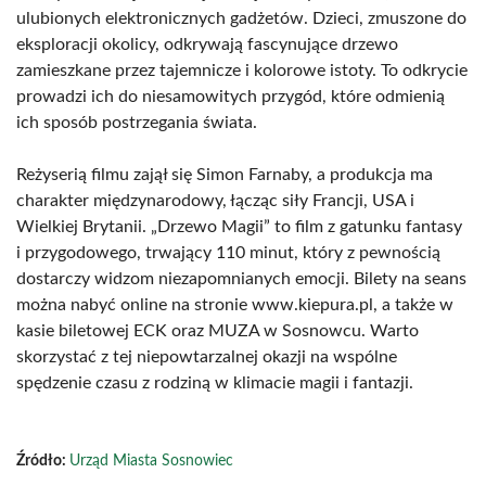
ulubionych elektronicznych gadżetów. Dzieci, zmuszone do
eksploracji okolicy, odkrywają fascynujące drzewo
zamieszkane przez tajemnicze i kolorowe istoty. To odkrycie
prowadzi ich do niesamowitych przygód, które odmienią
ich sposób postrzegania świata.
Reżyserią filmu zajął się Simon Farnaby, a produkcja ma
charakter międzynarodowy, łącząc siły Francji, USA i
Wielkiej Brytanii. „Drzewo Magii” to film z gatunku fantasy
i przygodowego, trwający 110 minut, który z pewnością
dostarczy widzom niezapomnianych emocji. Bilety na seans
można nabyć online na stronie www.kiepura.pl, a także w
kasie biletowej ECK oraz MUZA w Sosnowcu. Warto
skorzystać z tej niepowtarzalnej okazji na wspólne
spędzenie czasu z rodziną w klimacie magii i fantazji.
Źródło:
Urząd Miasta Sosnowiec