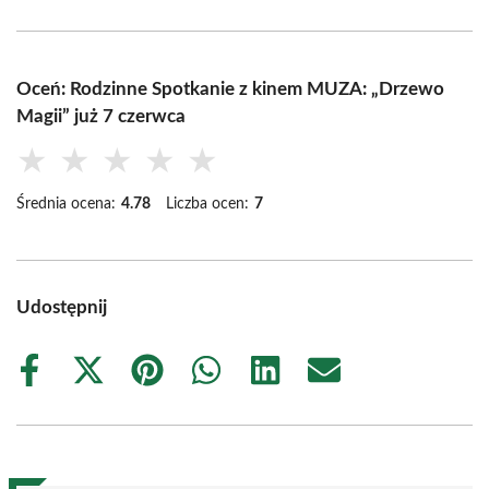
Oceń: Rodzinne Spotkanie z kinem MUZA: „Drzewo
Magii” już 7 czerwca
★
★
★
★
★
Średnia ocena:
4.78
Liczba ocen:
7
Udostępnij
Share
Share
Share
Share
Share
Share
on
on
on
on
on
on
Facebook
X
Pinterest
WhatsApp
LinkedIn
Email
(Twitter)