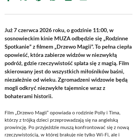
on
on
on
on
on
on
Facebook
X
Pinterest
WhatsApp
LinkedIn
Email
(Twitter)
Już 7 czerwca 2026 roku, o godzinie 11:00, w
sosnowieckim kinie MUZA odbędzie się „Rodzinne
Spotkanie” z filmem „Drzewo Magii”. To pełna ciepła
opowieść, która zabierze widzów w niezwykłą
podróż, gdzie rzeczywistość splata się z magią. Film
skierowany jest do wszystkich miłośników baśni,
niezależnie od wieku. Zgromadzeni widzowie będą
mogli odkryć niezwykłe tajemnice wraz z
bohaterami historii.
Film „Drzewo Magii” opowiada o rodzinie Polly i Tima,
którzy z trójką dzieci przeprowadzają się na angielską
prowincję. Po przyjeździe muszą konfrontować się z nową
rzeczywistością, w której brakuje nie tylko Wi-Fi, ale i