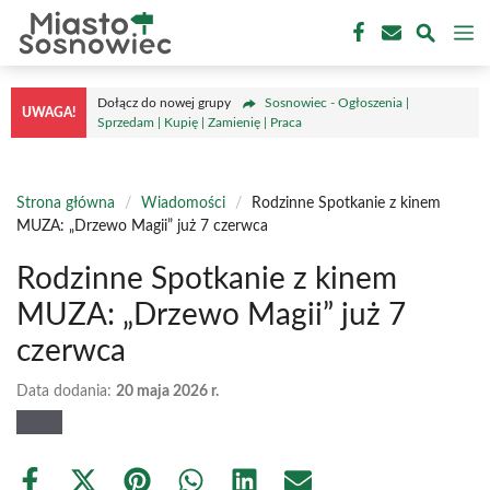
Przejdź
M
do
treści
Dołącz do nowej grupy
Sosnowiec - Ogłoszenia |
UWAGA!
Sprzedam | Kupię | Zamienię | Praca
Strona główna
/
Wiadomości
/
Rodzinne Spotkanie z kinem
MUZA: „Drzewo Magii” już 7 czerwca
Rodzinne Spotkanie z kinem
MUZA: „Drzewo Magii” już 7
czerwca
Data dodania:
20 maja 2026 r.
Share
Share
Share
Share
Share
Share