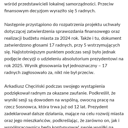
wśród przedstawicieli lokalnej samorządności. Przeciw
finansowym decyzjom wyraziło się 5 radnych.
Następnie przystąpiono do rozpatrzenia projektu uchwały
dotyczącej zatwierdzenia sprawozdania finansowego oraz
realizacji budżetu miasta za 2024 rok. Także i tu, dokument
zatwierdzono głosami 17 radnych, przy 5 wstrzymujących
się. Najistotniejszym punktem podczas sesji było jednak
podjęcie decyzji o udzieleniu absolutorium prezydentowi na
rok 2025. Wynik głosowania był jednoznaczny – 17
radnych zagłosowało za, nikt nie był przeciw.
Arkadiusz Chęciński podczas swojego wystąpienia
podziękował radnym za okazane zaufanie. Podkreślił, że
wyniki sesji są dowodem na wspólną, owocną pracę na
rzecz Sosnowca, która trwa już od 12 lat. Prezydent
zadeklarował dalsze działania, mające na celu rozwój miasta
oraz jego mieszkańców, podkreślając, że zarówno on, jak i
współpracownicy będą kontynuować swoje wysiłki na