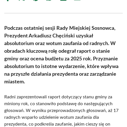
on
on
on
on
on
on
Facebook
X
Pinterest
WhatsApp
LinkedIn
Email
(Twitter)
Podczas ostatniej sesji Rady Miejskiej Sosnowca,
Prezydent Arkadiusz Chęciński uzyskał
absolutorium oraz wotum zaufania od radnych. W
obradach kluczową rolę odegrał raport o stanie
gminy oraz ocena budżetu za 2025 rok. Przyznanie
absolutorium to istotne wydarzenie, które wpływa
na przyszłe działania prezydenta oraz zarządzanie
miastem.
Radni zaprezentowali raport dotyczący stanu gminy za
miniony rok, co stanowiło podstawę do następujących
głosowań. W wyniku przeprowadzonych głosowań, aż 17
radnych wsparło udzielenie wotum zaufania dla
prezydenta, co podkreśla zaufanie, jakim cieszy się on