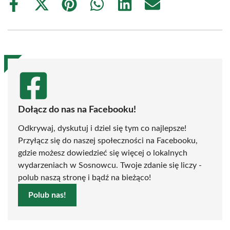
Share
Share
Share
Share
Share
Share
on
on
on
on
on
on
Facebook
X
Pinterest
WhatsApp
LinkedIn
Email
(Twitter)
Dołącz do nas na Facebooku!
Odkrywaj, dyskutuj i dziel się tym co najlepsze!
Przyłącz się do naszej społeczności na Facebooku,
gdzie możesz dowiedzieć się więcej o lokalnych
wydarzeniach w Sosnowcu. Twoje zdanie się liczy -
polub naszą stronę i bądź na bieżąco!
Polub nas!