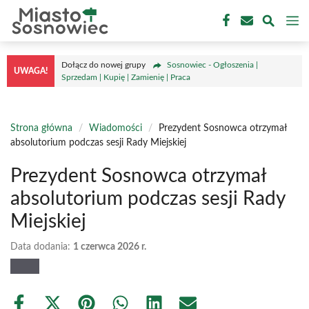
Przejdź
M
do
treści
Dołącz do nowej grupy
Sosnowiec - Ogłoszenia |
UWAGA!
Sprzedam | Kupię | Zamienię | Praca
Strona główna
/
Wiadomości
/
Prezydent Sosnowca otrzymał
absolutorium podczas sesji Rady Miejskiej
Prezydent Sosnowca otrzymał
absolutorium podczas sesji Rady
Miejskiej
Data dodania:
1 czerwca 2026 r.
Share
Share
Share
Share
Share
Share