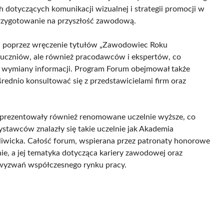
h dotyczących komunikacji wizualnej i strategii promocji w
rzygotowanie na przyszłość zawodową.
w poprzez wręczenie tytułów „Zawodowiec Roku
 uczniów, ale również pracodawców i ekspertów, co
i wymiany informacji. Program Forum obejmował także
rednio konsultować się z przedstawicielami firm oraz
prezentowały również renomowane uczelnie wyższe, co
stawców znalazły się takie uczelnie jak Akademia
liwicka. Całość forum, wspierana przez patronaty honorowe
ie, a jej tematyka dotycząca kariery zawodowej oraz
u wyzwań współczesnego rynku pracy.