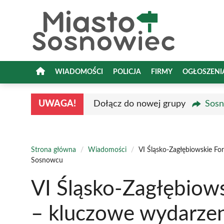
Przejdź
do
treści
WIADOMOŚCI
POLICJA
FIRMY
OGŁOSZENI
UWAGA!
Dołącz do nowej grupy
Sosn
Strona główna
/
Wiadomości
/
VI Śląsko-Zagłębiowskie Fo
Sosnowcu
VI Śląsko-Zagłębio
– kluczowe wydarzeni