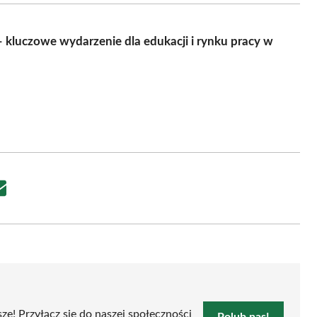
kluczowe wydarzenie dla edukacji i rynku pracy w
Share
on
Email
sze! Przyłącz się do naszej społeczności
Polub nas!