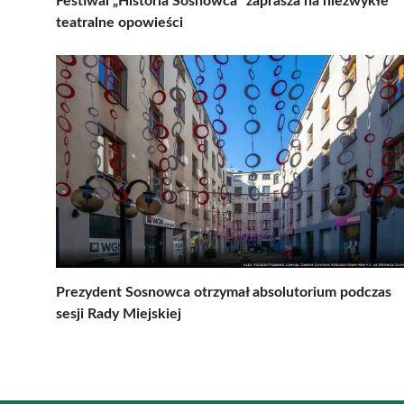
Festiwal „Historia Sosnowca” zaprasza na niezwykłe
teatralne opowieści
Prezydent Sosnowca otrzymał absolutorium podczas
sesji Rady Miejskiej