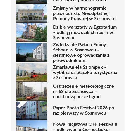
Zmiany w harmonogramie
pracy punktu Nieodpłatnej
Pomocy Prawnej w Sosnowcu
Dzikie warsztaty w Egzotarium
– odkryj moc dzikich roślin w
Sosnowcu
Zwiedzanie Pałacu Emmy
Schoen w Sosnowcu –
sierpniowe oprowadzania z
przewodnikiem
Zmarła Aniela Szlompek –
wybitna działaczka turystyczna
z Sosnowca
Ostrzeżenie meteorologiczne
nr 63 dla Sosnowca –
nadchodzą burze i grad
Paper Photo Festival 2026 po
raz pierwszy w Sosnowcu
Nowa inicjatywa OFF Festivalu
– odkrywanie Górnośląsko-