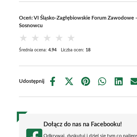
Oceń: VI Śląsko-Zagłębiowskie Forum Zawodowe – 
Sosnowcu
★
★
★
★
★
Średnia ocena:
4.94
Liczba ocen:
18
Udostępnij
Share
Share
Share
Share
Share
on
on
on
on
on
Facebook
X
Pinterest
WhatsApp
LinkedIn
(Twitter)
Dołącz do nas na Facebooku!
Odkrywaj, dyskutuj i dziel się tym co najlep