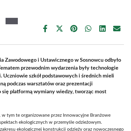
Share
Share
Share
Share
Share
Share
on
on
on
on
on
on
Facebook
X
Pinterest
WhatsApp
LinkedIn
Email
(Twitter)
nia Zawodowego i Ustawicznego w Sosnowcu odbyło
 Tematem przewodnim wydarzenia były technologie
. Uczniowie szkół podstawowych i średnich mieli
jną podczas warsztatów oraz prezentacji
o się platformą wymiany wiedzy, tworząc most
 w tym te organizowane przez Innowacyjne Branżowe
spektach ekologicznych w przemyśle odzieżowym.
 zakresu ekologicznej konstrukcji odzieży oraz nowoczesnego