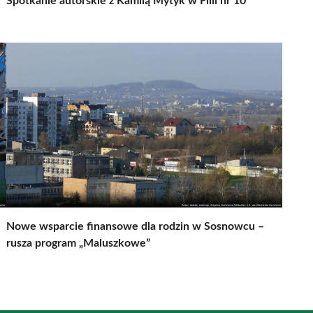
Spotkanie autorskie z Kamilą Mytyk w Filii nr 10
Nowe wsparcie finansowe dla rodzin w Sosnowcu –
rusza program „Maluszkowe”