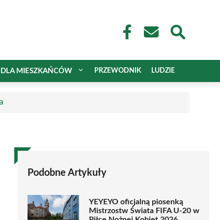
DLA MIESZKAŃCÓW
PRZEWODNIK
LUDZIE
a
Podobne Artykuły
YEYEYO oficjalną piosenką
Mistrzostw Świata FIFA U-20 w
Piłce Nożnej Kobiet 2026