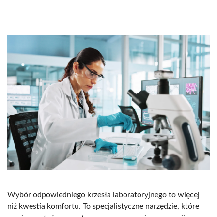
Facebook
X
Pinterest
WhatsApp
LinkedIn
Email
(Twitter)
Wybór odpowiedniego krzesła laboratoryjnego to więcej
niż kwestia komfortu. To specjalistyczne narzędzie, które