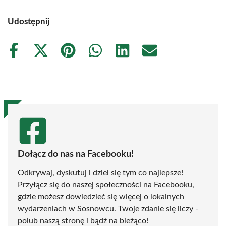
Udostępnij
Share
Share
Share
Share
Share
Share
on
on
on
on
on
on
Facebook
X
Pinterest
WhatsApp
LinkedIn
Email
(Twitter)
Dołącz do nas na Facebooku!
Odkrywaj, dyskutuj i dziel się tym co najlepsze!
Przyłącz się do naszej społeczności na Facebooku,
gdzie możesz dowiedzieć się więcej o lokalnych
wydarzeniach w Sosnowcu. Twoje zdanie się liczy -
polub naszą stronę i bądź na bieżąco!