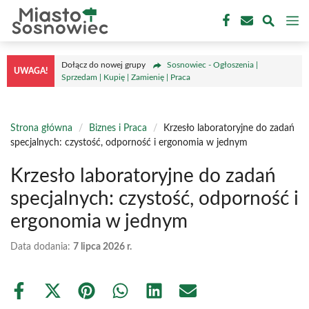
Przejdź
M
do
treści
Dołącz do nowej grupy
Sosnowiec - Ogłoszenia |
UWAGA!
Sprzedam | Kupię | Zamienię | Praca
Strona główna
/
Biznes i Praca
/
Krzesło laboratoryjne do zadań
specjalnych: czystość, odporność i ergonomia w jednym
Krzesło laboratoryjne do zadań
specjalnych: czystość, odporność i
ergonomia w jednym
Data dodania:
7 lipca 2026 r.
Share
Share
Share
Share
Share
Share
on
on
on
on
on
on