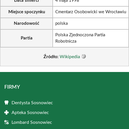
Data śmierci
4 maja 1998
Miejsce spoczynku
Cmentarz Osobowicki we Wrocławiu
Narodowość
polska
Polska Zjednoczona Partia
Partia
Robotnicza
Źródło:
Wikipedia
FIRMY
Dentysta Sosnowiec
Apteka Sosnowiec
Lombard Sosnowiec