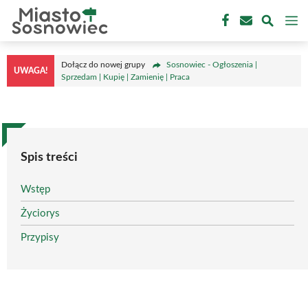
Przejdź
M
do
treści
Dołącz do nowej grupy
Sosnowiec - Ogłoszenia |
UWAGA!
Sprzedam | Kupię | Zamienię | Praca
Spis treści
Wstęp
Życiorys
Przypisy