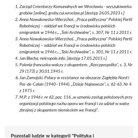
Zarząd Cmentarzy Komunalnych we Wrocławiu - wyszukiwarka
grobów [online], groby.cui.wroclaw.pl [dostęp 26.05.2023 r.]
Anna Nowakowska-Wierzchoś. „Praca polityczna” Polskiej Partii
Robotniczej – oddział we Francji w środowisku polskich
emigrantek w 1946 r.,. „Teki Archiwalne”, s. 307, Nr 11 z 2011 r.
Anna Nowakowska-Wierzchoś. „Praca polityczna” Polskiej Partii
Robotniczej – oddział we Francji w środowisku polskich
emigrantek w 1946 r.,. „Teki Archiwalne”, s. 301, Nr 11 z 2011 r.
Jan Blacha. nekropole.info. [dostęp 17.05.2015 r.]
Polonia francuska walczy z okupantem. „Rzeczpospolita”, s. 3, Nr
29 (173) z 30.01.1945 r.
Jan Zamojski. Polacy w resistance na obszarze Zagłębia Nord i
Pas-de-Calais (1940–1944). „Dzieje Najnowsze”, s. 62-63, Nr 4
z 1975 r.
M.P. z 1946 r. nr 62, poz. 116 „w uznaniu zasług położonych przy
organizacji polskiego ruchu oporu we Francji i za udział w walce
zbrojnej z okupantem niemieckim we Francji”.
Pozostali ludzie w kategorii "Polityka i