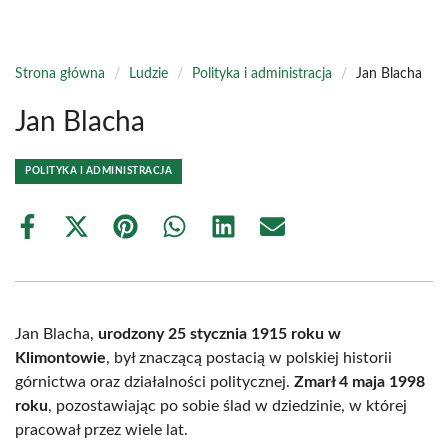
Strona główna
/
Ludzie
/
Polityka i administracja
/
Jan Blacha
Jan Blacha
POLITYKA I ADMINISTRACJA
Share
Share
Share
Share
Share
Share
on
on
on
on
on
on
Facebook
X
Pinterest
WhatsApp
LinkedIn
Email
(Twitter)
Jan Blacha,
urodzony 25 stycznia 1915 roku w
Klimontowie
, był znaczącą postacią w polskiej historii
górnictwa oraz działalności politycznej.
Zmarł 4 maja 1998
roku
, pozostawiając po sobie ślad w dziedzinie, w której
pracował przez wiele lat.