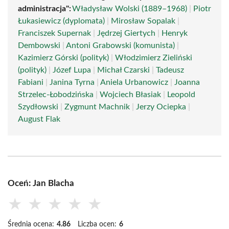
administracja":
Władysław Wolski (1889–1968)
|
Piotr
Łukasiewicz (dyplomata)
|
Mirosław Sopalak
|
Franciszek Supernak
|
Jędrzej Giertych
|
Henryk
Dembowski
|
Antoni Grabowski (komunista)
|
Kazimierz Górski (polityk)
|
Włodzimierz Zieliński
(polityk)
|
Józef Lupa
|
Michał Czarski
|
Tadeusz
Fabiani
|
Janina Tyrna
|
Aniela Urbanowicz
|
Joanna
Strzelec-Łobodzińska
|
Wojciech Błasiak
|
Leopold
Szydłowski
|
Zygmunt Machnik
|
Jerzy Ociepka
|
August Flak
Oceń: Jan Blacha
★
★
★
★
★
Średnia ocena:
4.86
Liczba ocen:
6