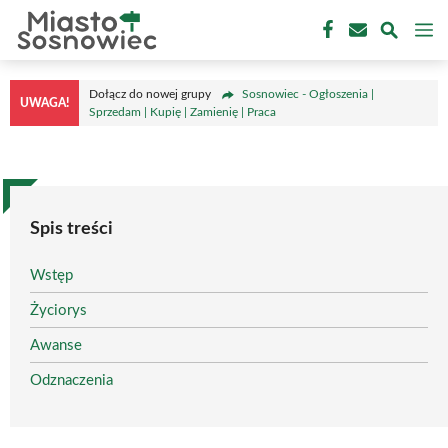
Przejdź
M
do
treści
Dołącz do nowej grupy
Sosnowiec - Ogłoszenia |
UWAGA!
Sprzedam | Kupię | Zamienię | Praca
Spis treści
Wstęp
Życiorys
Awanse
Odznaczenia