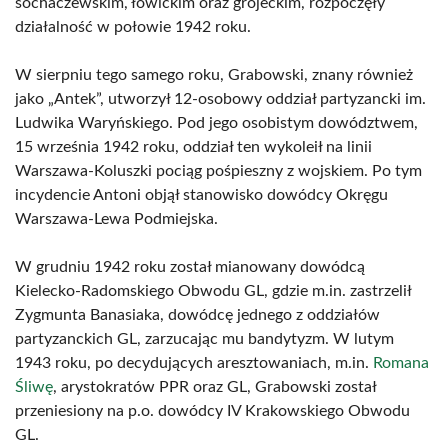
sochaczewskim, łowickim oraz grójeckim, rozpoczęły
działalność w połowie 1942 roku.
W sierpniu tego samego roku, Grabowski, znany również
jako „Antek”, utworzył 12-osobowy oddział partyzancki im.
Ludwika Waryńskiego. Pod jego osobistym dowództwem,
15 września 1942 roku, oddział ten wykoleił na linii
Warszawa-Koluszki pociąg pośpieszny z wojskiem. Po tym
incydencie Antoni objął stanowisko dowódcy Okręgu
Warszawa-Lewa Podmiejska.
W grudniu 1942 roku został mianowany dowódcą
Kielecko-Radomskiego Obwodu GL, gdzie m.in. zastrzelił
Zygmunta Banasiaka, dowódcę jednego z oddziałów
partyzanckich GL, zarzucając mu bandytyzm. W lutym
1943 roku, po decydujących aresztowaniach, m.in.
Romana
Śliwę
, arystokratów PPR oraz GL, Grabowski został
przeniesiony na p.o. dowódcy IV Krakowskiego Obwodu
GL.