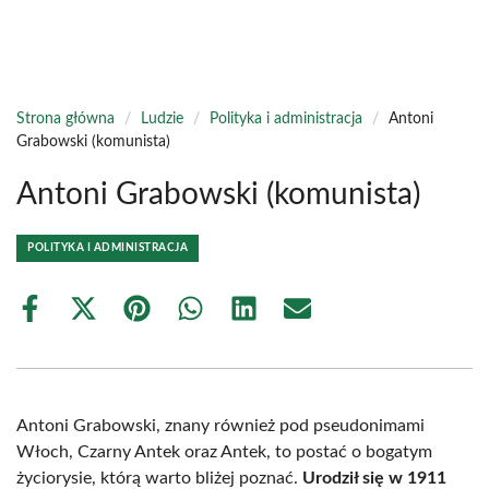
Strona główna
/
Ludzie
/
Polityka i administracja
/
Antoni
Grabowski (komunista)
Antoni Grabowski (komunista)
POLITYKA I ADMINISTRACJA
Share
Share
Share
Share
Share
Share
on
on
on
on
on
on
Facebook
X
Pinterest
WhatsApp
LinkedIn
Email
(Twitter)
Antoni Grabowski, znany również pod pseudonimami
Włoch, Czarny Antek oraz Antek, to postać o bogatym
życiorysie, którą warto bliżej poznać.
Urodził się w 1911