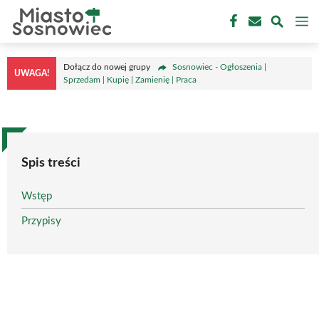
Przejdź
M
do
treści
Dołącz do nowej grupy
Sosnowiec - Ogłoszenia |
UWAGA!
Sprzedam | Kupię | Zamienię | Praca
Spis treści
Wstęp
Przypisy