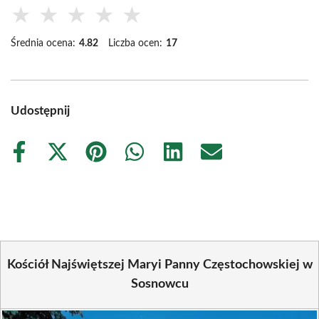
★
★
★
★
★
Średnia ocena:
4.82
Liczba ocen:
17
Udostępnij
Share
Share
Share
Share
Share
Share
on
on
on
on
on
on
Facebook
X
Pinterest
WhatsApp
LinkedIn
Email
(Twitter)
Kościół Najświętszej Maryi Panny Częstochowskiej w
Sosnowcu