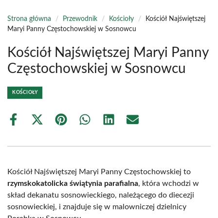
Strona główna
/
Przewodnik
/
Kościoły
/
Kościół Najświętszej
Maryi Panny Częstochowskiej w Sosnowcu
Kościół Najświętszej Maryi Panny
Częstochowskiej w Sosnowcu
KOŚCIOŁY
Share
Share
Share
Share
Share
Share
on
on
on
on
on
on
Facebook
X
Pinterest
WhatsApp
LinkedIn
Email
(Twitter)
Kościół Najświętszej Maryi Panny Częstochowskiej to
rzymskokatolicka świątynia parafialna
, która wchodzi w
skład dekanatu sosnowieckiego, należącego do diecezji
sosnowieckiej, i znajduje się w malowniczej dzielnicy