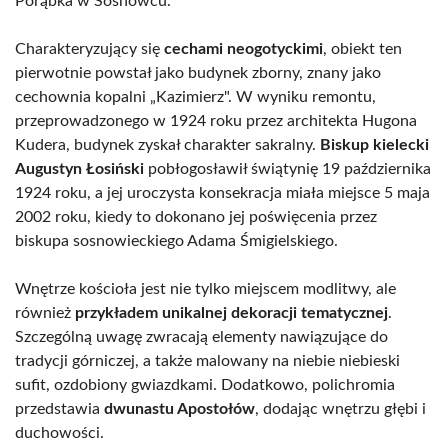
Porąbka w Sosnowcu.
Charakteryzujący się
cechami neogotyckimi
, obiekt ten
pierwotnie powstał jako budynek zborny, znany jako
cechownia kopalni „Kazimierz". W wyniku remontu,
przeprowadzonego w 1924 roku przez architekta Hugona
Kudera, budynek zyskał charakter sakralny.
Biskup kielecki
Augustyn Łosiński
pobłogosławił świątynię 19 października
1924 roku, a jej uroczysta konsekracja miała miejsce 5 maja
2002 roku, kiedy to dokonano jej poświęcenia przez
biskupa sosnowieckiego Adama Śmigielskiego.
Wnętrze kościoła jest nie tylko miejscem modlitwy, ale
również
przykładem unikalnej dekoracji tematycznej
.
Szczególną uwagę zwracają elementy nawiązujące do
tradycji górniczej, a także malowany na niebie niebieski
sufit, ozdobiony gwiazdkami. Dodatkowo, polichromia
przedstawia
dwunastu Apostołów
, dodając wnętrzu głębi i
duchowości.