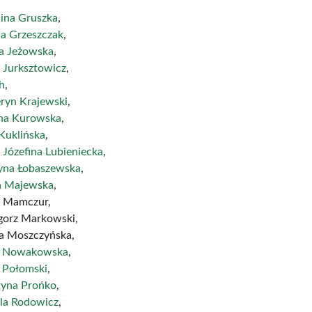
lina Gruszka
,
ia Grzeszczak
,
a Jeżowska
,
 Jurksztowicz
,
h
,
ryn Krajewski
,
na Kurowska
,
Kuklińska
,
 Józefina Lubieniecka
,
yna Łobaszewska
,
ja Majewska
,
 Mamczur,
gorz Markowski,
a Moszczyńska,
a Nowakowska
,
y Połomski
,
tyna Prońko
,
la Rodowicz
,