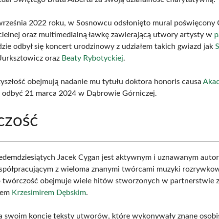
września 2022 roku, w Sosnowcu odsłonięto mural poświęcony
ścielnej oraz multimedialną ławkę zawierającą utwory artysty w
p
gdzie odbył się koncert urodzinowy z udziałem takich gwiazd jak
S
 Jurksztowicz oraz
Beaty Rybotyckiej
.
zyszłość obejmują nadanie mu tytułu doktora honoris causa
Aka
ę odbyć 21 marca 2024 w Dąbrowie Górniczej.
czość
siedemdziesiątych Jacek Cygan jest aktywnym i uznawanym auto
współpracującym z wieloma znanymi twórcami muzyki rozrywko
o twórczość obejmuje wiele hitów stworzonych w partnerstwie 
rem
Krzesimirem Dębskim
.
 swoim koncie teksty utworów, które wykonywały znane osobis