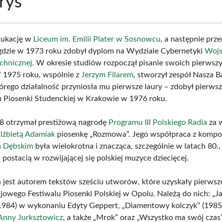
rys
dukację w
Liceum im. Emilii Plater w Sosnowcu
, a następnie prze
dzie w 1973 roku zdobył dyplom na Wydziale Cybernetyki
Wojs
chnicznej
. W okresie studiów rozpoczął pisanie swoich pierwsz
 1975 roku, wspólnie z
Jerzym Filarem
, stworzył zespół Nasza B
órego działalność przyniosła mu pierwsze laury – zdobył pierws
u Piosenki Studenckiej w Krakowie w 1976 roku.
8 otrzymał prestiżową nagrodę
Programu III Polskiego Radia
za 
lżbietą Adamiak
piosenkę „Rozmowa”. Jego współpraca z komp
m Dębskim
była wielokrotna i znacząca, szczególnie w latach 80., 
 postacią w rozwijającej się polskiej muzyce dziecięcej.
 jest autorem tekstów sześciu utworów, które uzyskały pierwsz
jowego Festiwalu Piosenki Polskiej w Opolu. Należą do nich: „Ja
 (1984) w wykonaniu Edyty Geppert, „Diamentowy kolczyk” (1985
Anny Jurksztowicz
, a także „Mrok” oraz „Wszystko ma swój czas