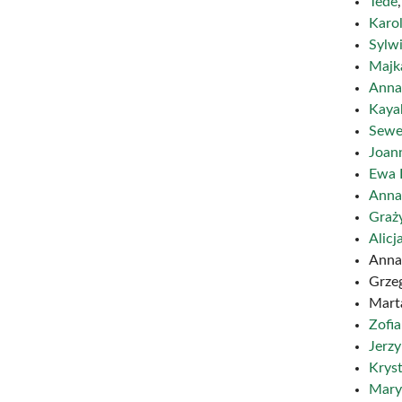
Tede
,
Karo
Sylw
Majk
Anna
Kaya
Sewe
Joan
Ewa 
Anna
Graż
Alic
Anna
Grze
Mart
Zofi
Jerz
Krys
Mary