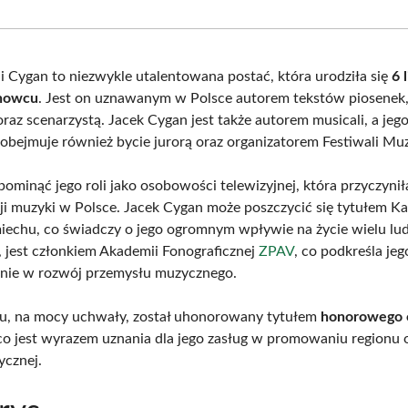
Facebook
X
Pinterest
What
(Twitter)
i Cygan to niezwykle utalentowana postać, która urodziła się
6 
nowcu
. Jest on uznawanym w Polsce autorem tekstów piosenek,
raz scenarzystą. Jacek Cygan jest także autorem musicali, a jego
 obejmuje również bycie jurorą oraz organizatorem Festiwali Mu
ominąć jego roli jako osobowości telewizyjnej, która przyczynił
ji muzyki w Polsce. Jacek Cygan może poszczycić się tytułem K
echu, co świadczy o jego ogromnym wpływie na życie wielu lud
jest członkiem Akademii Fonograficznej
ZPAV
, co podkreśla jeg
nie w rozwój przemysłu muzycznego.
u, na mocy uchwały, został uhonorowany tytułem
honorowego 
 co jest wyrazem uznania dla jego zasług w promowaniu regionu o
ycznej.