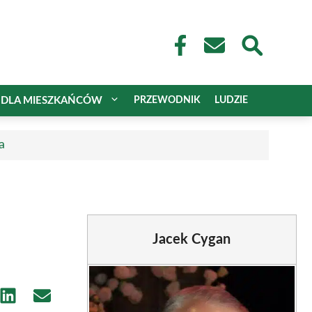
DLA MIESZKAŃCÓW
PRZEWODNIK
LUDZIE
a
Jacek Cygan
e
Share
Share
on
on