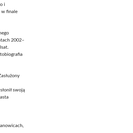
o i
 w finale
nego
latach 2002–
lsat.
tobiografia
Zasłużony
łonił swoją
asta
wanowicach,