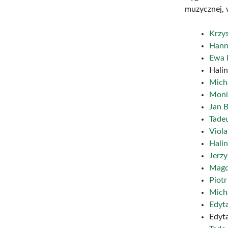
muzycznej, 
Krzy
Hann
Ewa
Hali
Mich
Moni
Jan 
Tade
Viola
Hali
Jerzy
Magd
Piot
Mich
Edyt
Edyt