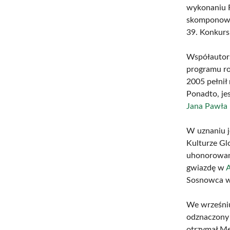
wykonaniu R
skomponowan
39. Konkurs
Współautor
programu ro
2005 pełnił
Ponadto, je
Jana Pawła 
W uznaniu j
Kulturze Gl
uhonorowan
gwiazdę w
Sosnowca w 
We wrześniu
odznaczony
otrzymał Me