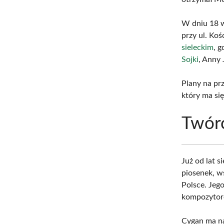
W dniu 18 
przy ul. Ko
sieleckim
, 
Sojki
, Anny
Plany na pr
który ma si
Twór
Już od lat 
piosenek, 
Polsce. Jeg
kompozyto
Cygan ma na