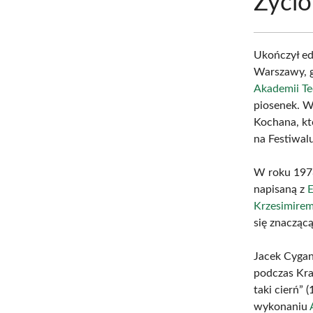
Życio
Ukończył e
Warszawy, g
Akademii Te
piosenek. W
Kochana, kt
na Festiwal
W roku 197
napisaną z
E
Krzesimire
się znaczącą
Jacek Cygan
podczas Kra
taki cierń”
wykonaniu