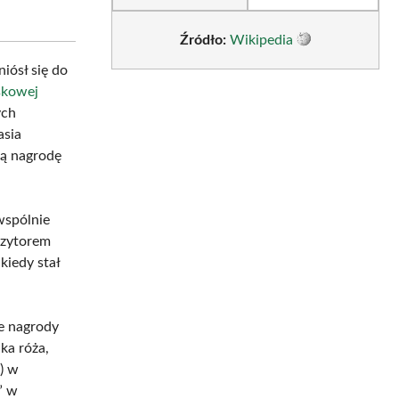
Źródło:
Wikipedia
niósł się do
kowej
ych
asia
zą nagrodę
wspólnie
ozytorem
kiedy stał
e nagrody
ka róża,
) w
” w