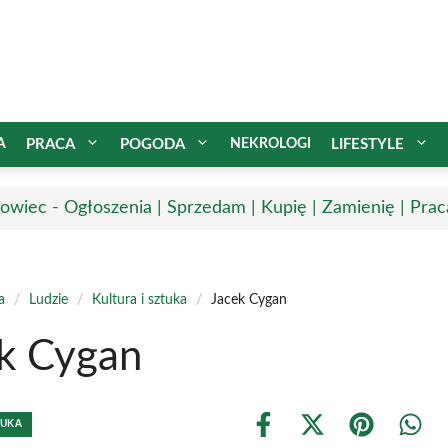
A
PRACA
POGODA
NEKROLOGI
LIFESTYLE
owiec - Ogłoszenia | Sprzedam | Kupię | Zamienię | Prac
a
/
Ludzie
/
Kultura i sztuka
/
Jacek Cygan
k Cygan
TUKA
Share
Share
Share
Shar
on
on
on
on