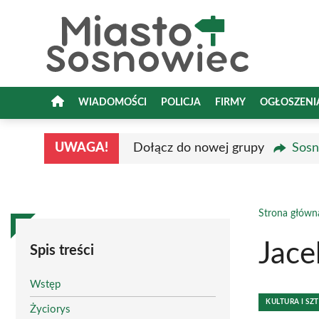
Przejdź
do
treści
WIADOMOŚCI
POLICJA
FIRMY
OGŁOSZENI
UWAGA!
Dołącz do nowej grupy
Sosn
Strona główn
Jace
Spis treści
Wstęp
KULTURA I SZ
Życiorys