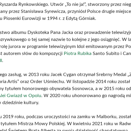
yszarda Rynkowskiego. Utwór „To nie ja!”, stworzony przez nieg
y przez Stanisława Syrewicza, przyniósł Polsce drugie miejsce
u Piosenki Eurowizji w 1994 r. z Edytą Górniak.
stwo albumu Dyskoteka Pana Jacka oraz prowadzenie telewizyj
zrywkowego o tej samej nazwie to kolejne z jego osiągnięć. W 
 rolę jurora w programie telewizyjnym Idol emitowanym przez Po
st autorem słów do kompozycji
Piotra Rubika
Santo Subito i Can
II
.
ego zasług, w 2013 roku Jacek Cygan otrzymał Srebrny Medal „
oria Artis” oraz Order Uśmiechu. W listopadzie 2014 roku został
y tytułem honorowego obywatela Sosnowca, a w 2015 roku ods
Alei Gwiazd w Opolu
. W 2020 roku uhonorowano go nagrodą mi
dziedzinie kultury.
 2019 roku, podczas uroczystości na zamku w Malborku, został
 tytułem Mistrza Mowy Polskiej. W kwietniu 2021 roku w Rad
dal Świętego Brata Alberta za swoją działalność charytatywną.