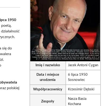
sApp
LinkedIn
Email
lipca 1950
 poetą,
 działalność
zycznych.
a się do
awalera
zi.
o
Imię i nazwisko
Jacek Antoni Cygan
Data i miejsce
6 lipca 1950
urodzenia
Sosnowiec
obywatela
raz polskiej
Współpracownicy
Krzesimir Dębski
Nasza Basia
Zespoły
Kochana