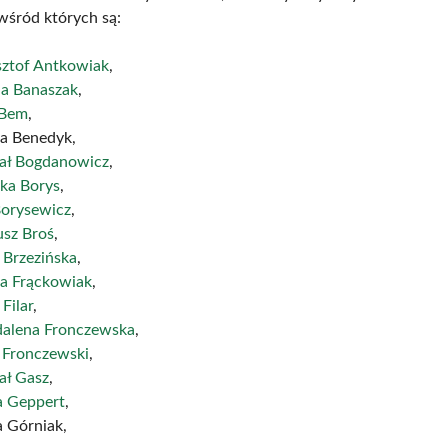
wśród których są:
sztof Antkowiak
,
a Banaszak
,
 Bem
,
na Benedyk,
ał Bogdanowicz
,
ka Borys
,
Borysewicz
,
usz Broś
,
 Brzezińska
,
na Frąckowiak
,
 Filar
,
alena Fronczewska
,
r Fronczewski
,
ał Gasz
,
a Geppert
,
a Górniak,