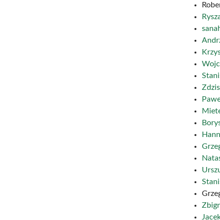
Robe
Rysz
sana
Andr
Krzy
Wojc
Stan
Zdzi
Pawe
Miet
Bory
Hann
Grze
Nata
Ursz
Stan
Grze
Zbig
Jace