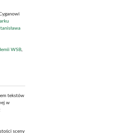
 Cyganowi
arku
tanisława
demii WSB
,
rem tekstów
wej w
z
tości sceny