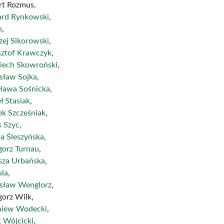
rt Rozmus,
ard Rynkowski
,
h
,
zej Sikorowski
,
sztof Krawczyk
,
iech Skowroński
,
isław Sojka
,
sława Sośnicka
,
ł Stasiak
,
ek Szcześniak
,
s Szyc
,
a Śleszyńska
,
gorz Turnau
,
sza Urbańska
,
ula
,
isław Wenglorz
,
gorz Wilk,
niew Wodecki
,
k Wójcicki
,