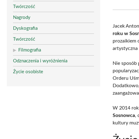
Twórczość
Nagrody
Jacek Anton
Dyskografia
roku w Sos
Twórczość
prozaikiem o
artystyczna
Filmografia
Odznaczenia i wyróżnienia
Nie sposób p
popularyzac
Życie osobiste
Orderu Uśmi
Dodatkowo, 
zaangażowa
W 2014 rok
Sosnowca
,
kultury muz