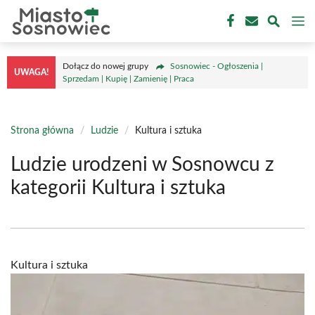
Przejdź
M
do
treści
Dołącz do nowej grupy
Sosnowiec - Ogłoszenia |
UWAGA!
Sprzedam | Kupię | Zamienię | Praca
Strona główna
/
Ludzie
/
Kultura i sztuka
Ludzie urodzeni w Sosnowcu z
kategorii Kultura i sztuka
Kultura i sztuka