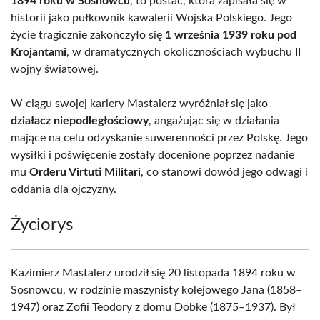
1894 roku w Sosnowcu
, to postać, która zapisała się w
historii jako pułkownik kawalerii Wojska Polskiego. Jego
życie tragicznie zakończyło się
1 września 1939 roku pod
Krojantami
, w dramatycznych okolicznościach wybuchu II
wojny światowej.
W ciągu swojej kariery Mastalerz wyróżniał się jako
działacz niepodległościowy
, angażując się w działania
mające na celu odzyskanie suwerenności przez Polskę. Jego
wysiłki i poświęcenie zostały docenione poprzez nadanie
mu
Orderu Virtuti Militari
, co stanowi dowód jego odwagi i
oddania dla ojczyzny.
Życiorys
Kazimierz Mastalerz urodził się 20 listopada 1894 roku w
Sosnowcu, w rodzinie maszynisty kolejowego Jana (1858–
1947) oraz Zofii Teodory z domu Dobke (1875–1937). Był