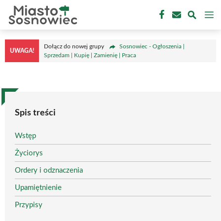
Przejdź
M
do
treści
Dołącz do nowej grupy
Sosnowiec - Ogłoszenia |
UWAGA!
Sprzedam | Kupię | Zamienię | Praca
Spis treści
Wstęp
Życiorys
Ordery i odznaczenia
Upamiętnienie
Przypisy