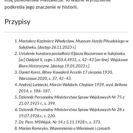
imię pułkownika Mastalerza. To ważne wyróżnienie
podkreśla jego znaczenie w historii.
Przypisy
Mastalerz Kazimierz Władysław. Muzeum Józefa Piłsudskiego w
Sulejówku. [dostęp 26.11.2023 r.]
Ustalenie kuratora posiadłości Eljasza Boczarowa w Sulejówku.
[w:] Oddział II, sygn. I.303.4.4931, s. 42–43 [on-line]. Wojskowe
Biuro Historyczne. [dostęp 19.01.2023 r.]
Daniel Koreś, Bitwy Kawalerii Arcelin 17 sierpnia 1920,
Warszawa 2020, s. 37, 42–43.
Andrzej Lorbiecki, Marcin Wałdoch, Chojnice 1939, wyd. Bellona
2014, s. 186–187.
Dziennik Personalny Ministerstwa Spraw Wojskowych Nr 75 z
21.07.1925 r., s. 399.
Dziennik Personalny Ministerstwa Spraw Wojskowych Nr 28 z
19.07.1926 r., s. 220.
Dz. Pers. MSWojsk. Nr 14 z 5.11.1928 r., s. 373.
Marian Romeyko, Wspomnienia o Wieniawie i czasach