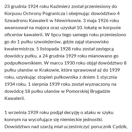
23 grudnia 1924 roku Kazimierz został przeniesiony do
Korpusu Ochrony Pogranicza i obejmując dowództwo 4
Szwadronu Kawalerii w Niewirkowie. 3 maja 1926 roku
awansował na majora oraz uzyskał 10. lokatę w korpusie
oficerów kawalerii. W lipcu tego samego roku przeniesiono
go do 1 pułku szwoleżerów, gdzie zajął stanowisko
kwatermistrza. 5 listopada 1928 roku został zastępcą
dowódcy pułku, a 24 grudnia 1929 roku mianowano go
podpułkownikiem. W marcu 1930 roku objął dowództwo 8
pułku ułanów w Krakowie, które sprawował aż do 1939
roku, uzyskując stopień pułkownika z dniem 1 stycznia
1934 roku. 1 sierpnia 1939 roku został wyznaczony na
dowódcę 18 pułku ułanów w Pomorskiej Brygadzie
Kawalerii.
1 września 1939 roku podjął decyzję o ataku w szyku
konnym na wycofujące się niemieckie jednostki.
Dowództwo nad szarżą miał uczestniczyć porucznik Cydzik,