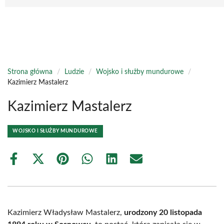
Strona główna
/
Ludzie
/
Wojsko i służby mundurowe
/
Kazimierz Mastalerz
Kazimierz Mastalerz
WOJSKO I SŁUŻBY MUNDUROWE
Share
Share
Share
Share
Share
Share
on
on
on
on
on
on
Facebook
X
Pinterest
WhatsApp
LinkedIn
Email
(Twitter)
Kazimierz Władysław Mastalerz,
urodzony 20 listopada