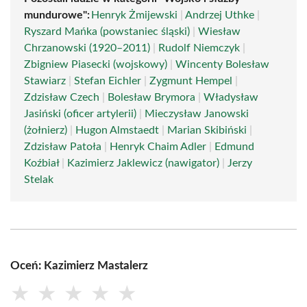
mundurowe":
Henryk Żmijewski
|
Andrzej Uthke
|
Ryszard Mańka (powstaniec śląski)
|
Wiesław
Chrzanowski (1920–2011)
|
Rudolf Niemczyk
|
Zbigniew Piasecki (wojskowy)
|
Wincenty Bolesław
Stawiarz
|
Stefan Eichler
|
Zygmunt Hempel
|
Zdzisław Czech
|
Bolesław Brymora
|
Władysław
Jasiński (oficer artylerii)
|
Mieczysław Janowski
(żołnierz)
|
Hugon Almstaedt
|
Marian Skibiński
|
Zdzisław Patoła
|
Henryk Chaim Adler
|
Edmund
Koźbiał
|
Kazimierz Jaklewicz (nawigator)
|
Jerzy
Stelak
Oceń: Kazimierz Mastalerz
★
★
★
★
★