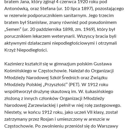
bratem Jana, który zginął 4 czerwca 1920 roku pod
Antonówką, oraz Stefana (ur. 10 lipca 1897), pozostającego
w rezerwie podporucznikiem sanitarnym. Jego trzecim
bratem był Stanisław, znany również pod pseudonimem
„Semen” (ur. 20 października 1898, zm. 1969), który był
porucznikiem lekarzem weterynarii. Wszyscy bracia byli
aktywnymi działaczami niepodległościowymi i otrzymali
Krzyż Niepodległości.
Kazimierz kształcił się w gimnazjum polskim Gustawa
Kośmińskiego w Częstochowie. Należał do Organizacji
Młodzieży Narodowej Szkół Średnich oraz Związku
Młodzieży Polskiej „Przyszłość” (PET). W 1912 roku
współtworzył drużynę skautową im. W. Łukasińskiego
złożoną z innych członków Organizacji Młodzieży
Narodowej Zarzewiackiej i pełnił w niej rolę zastępowego.
Niestety, w końcu 1912 roku, jako uczeń VII klasy, został
zatrzymany przez Rosjan i umieszczony w areszcie w
Częstochowie. Po zwolnieniu przeniósł się do Warszawy