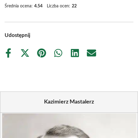
Średnia ocena:
4.54
Liczba ocen:
22
Udostępnij
Share
Share
Share
Share
Share
Share
on
on
on
on
on
on
Facebook
X
Pinterest
WhatsApp
LinkedIn
Email
(Twitter)
Kazimierz Mastalerz