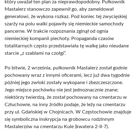
który uważał ten plan za nieprawdopodobny. Pułkownik
Mastalerz stanowczo zapewnił go, aby zameldował
generałowi, że wykona rozkaz. Pod koniec tej zwycięskiej
szarży na polu walki pojawiły się niemieckie samochody
pancerne. W trakcie rozpoznania zginął od ognia
niemieckiej kompanii piechoty. Propaganda czasów
totalitarnych często przedstawiała tę walkę jako nieudane
starcie „z szablami na czołgi”.
Po bitwie, 2 września, pułkownik Mastalerz został godnie
pochowany wraz z innymi oficerami, lecz już dwa tygodnie
później jego zwłoki zostały wykopane i zbezczeszczone.
Jego miejsce pochówku nie jest jednoznacznie znane;
niektórzy twierdzą, że został pochowany na cmentarzu w
Człuchowie, na inny źródło podaje, że leży na cmentarzu
przy ul. Gdańskiej w Chojnicach. W Częstochowie znajduje
się symboliczna inskrypcja na grobowcu rodzinnym
Mastalerzów na cmentarzu Kule (kwatera 2-II-7).