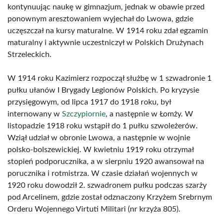
kontynuując naukę w gimnazjum, jednak w obawie przed
ponownym aresztowaniem wyjechał do Lwowa, gdzie
uczęszczał na kursy maturalne. W 1914 roku zdał egzamin
maturalny i aktywnie uczestniczył w Polskich Drużynach
Strzeleckich.
W 1914 roku Kazimierz rozpoczął służbę w 1 szwadronie 1
pułku ułanów I Brygady Legionów Polskich. Po kryzysie
przysięgowym, od lipca 1917 do 1918 roku, był
internowany w
Szczypiornie
, a następnie w Łomży. W
listopadzie 1918 roku wstąpił do 1 pułku szwoleżerów.
Wziął udział w obronie Lwowa, a następnie w wojnie
polsko-bolszewickiej. W kwietniu 1919 roku otrzymał
stopień podporucznika, a w sierpniu 1920 awansował na
porucznika i rotmistrza. W czasie działań wojennych w
1920 roku dowodził 2. szwadronem pułku podczas szarży
pod Arcelinem, gdzie został odznaczony Krzyżem Srebrnym
Orderu Wojennego Virtuti Militari (nr krzyża 805).