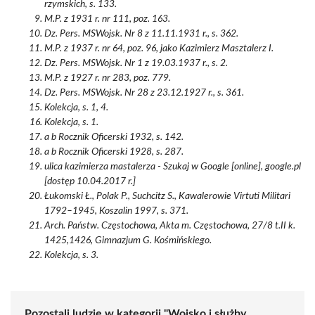
rzymskich, s. 133.
M.P. z 1931 r. nr 111, poz. 163.
Dz. Pers. MSWojsk. Nr 8 z 11.11.1931 r., s. 362.
M.P. z 1937 r. nr 64, poz. 96, jako Kazimierz Masztalerz I.
Dz. Pers. MSWojsk. Nr 1 z 19.03.1937 r., s. 2.
M.P. z 1927 r. nr 283, poz. 779.
Dz. Pers. MSWojsk. Nr 28 z 23.12.1927 r., s. 361.
Kolekcja, s. 1, 4.
Kolekcja, s. 1.
a b Rocznik Oficerski 1932, s. 142.
a b Rocznik Oficerski 1928, s. 287.
ulica kazimierza mastalerza - Szukaj w Google [online], google.pl
[dostęp 10.04.2017 r.]
Łukomski Ł., Polak P., Suchcitz S., Kawalerowie Virtuti Militari
1792–1945, Koszalin 1997, s. 371.
Arch. Państw. Częstochowa, Akta m. Częstochowa, 27/8 t.II k.
1425,1426, Gimnazjum G. Kośmińskiego.
Kolekcja, s. 3.
Pozostali ludzie w kategorii "Wojsko i służby