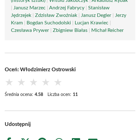
(historyk sztuki)
|
Witold Jakóbczyk
|
Arkadiusz Rybak
|
Janusz Marzec
|
Andrzej Fabrycy
|
Stanisław
Jędrzejek
|
Zdzisław Zwoźniak
|
Janusz Degler
|
Jerzy
Kram
|
Bogdan Suchodolski
|
Lucjan Krawiec
|
Czesława Prywer
|
Zbigniew Białas
|
Michał Reicher
Oceń: Włodzimierz Ostrowski
★
★
★
★
★
Średnia ocena:
4.58
Liczba ocen:
11
Udostępnij