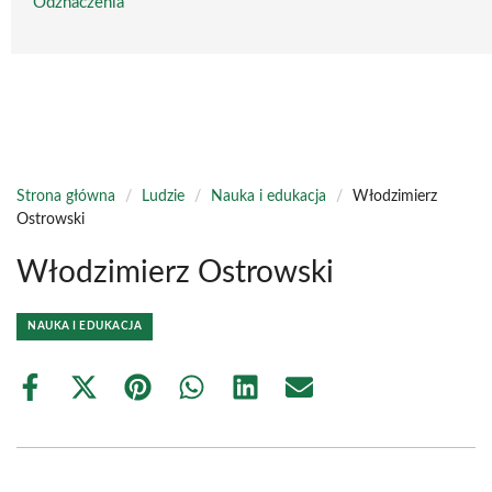
Odznaczenia
Strona główna
/
Ludzie
/
Nauka i edukacja
/
Włodzimierz
Ostrowski
Włodzimierz Ostrowski
NAUKA I EDUKACJA
Share
Share
Share
Share
Share
Share
on
on
on
on
on
on
Facebook
X
Pinterest
WhatsApp
LinkedIn
Email
(Twitter)