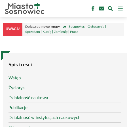
Przejdź
M
do
treści
Dołącz do nowej grupy
Sosnowiec - Ogłoszenia |
UWAGA!
Sprzedam | Kupię | Zamienię | Praca
Spis treści
Wstęp
Życiorys
Działalność naukowa
Publikacje
Działalność w instytucjach naukowych