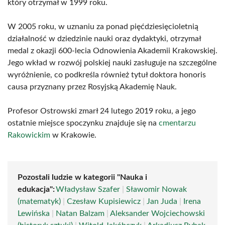
który otrzymał w 1999 roku.
W 2005 roku, w uznaniu za ponad pięćdziesięcioletnią
działalność w dziedzinie nauki oraz dydaktyki, otrzymał
medal z okazji 600-lecia Odnowienia Akademii Krakowskiej.
Jego wkład w rozwój polskiej nauki zasługuje na szczególne
wyróżnienie, co podkreśla również tytuł doktora honoris
causa przyznany przez Rosyjską Akademię Nauk.
Profesor Ostrowski zmarł 24 lutego 2019 roku, a jego
ostatnie miejsce spoczynku znajduje się na
cmentarzu
Rakowickim
w Krakowie.
Pozostali ludzie w kategorii "Nauka i
edukacja":
Władysław Szafer
|
Sławomir Nowak
(matematyk)
|
Czesław Kupisiewicz
|
Jan Juda
|
Irena
Lewińska
|
Natan Balzam
|
Aleksander Wojciechowski